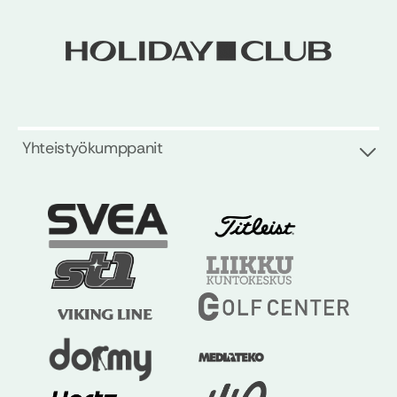
Yhteistyökumppanit