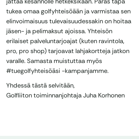
jättää kesannolle hetkeksikään. Paras tapa
tukea omaa golfyhteisöään ja varmistaa sen
elinvoimaisuus tulevaisuudessakin on hoitaa
jäsen- ja pelimaksut ajoissa. Yhteisön
erilaiset palveluntarjoajat (kuten ravintola,
pro, pro shop) tarjoavat lahjakortteja jatkon
varalle. Samasta muistuttaa myös
#tuegolfyhteisöäsi -kampanjamme.
Yhdessä tästä selvitään,
Golfliiton toiminnanjohtaja Juha Korhonen