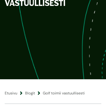
VASTUULLISESTI
Etusivu
Blogit
Golf toimii vastuullisesti