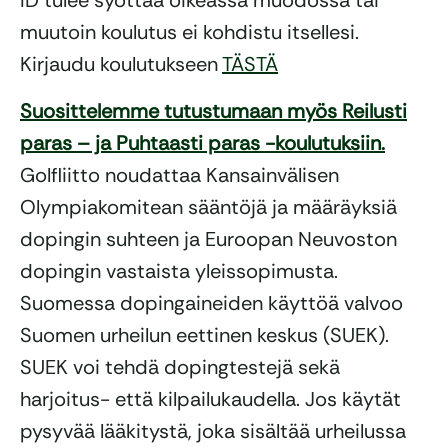
ID tulee syöttää oikeassa muodossa tai
muutoin koulutus ei kohdistu itsellesi.
Kirjaudu koulutukseen
TÄSTÄ
Suosittelemme tutustumaan myös Reilusti
paras – ja Puhtaasti paras -koulutuksiin.
Golfliitto noudattaa Kansainvälisen
Olympiakomitean sääntöjä ja määräyksiä
dopingin suhteen ja Euroopan Neuvoston
dopingin vastaista yleissopimusta.
Suomessa dopingaineiden käyttöä valvoo
Suomen urheilun eettinen keskus (SUEK).
SUEK voi tehdä dopingtestejä sekä
harjoitus- että kilpailukaudella. Jos käytät
pysyvää lääkitystä, joka sisältää urheilussa