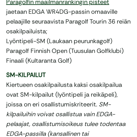
Paragolfin maailmanrankingin pisteet
jaetaan EDGA WR4DG-passin omaaville
pelaajille seuraavista Paragolf Tourin 36 reiän
osakilpailuista;
Lyöntipeli-SM (Laukaan peurunkagolf)
Paragolf Finnish Open (Tuusulan Golfklubi)
Finaali (Kultaranta Golf)
SM-KILPAILUT
Kiertueen osakilpailusta kaksi osakilpailua
ovat SM-kilpailut (lyöntipeli ja reikäpeli),
joissa on eri osallistumiskriteerit.
SM-
kilpailuihin voivat osallistua vain EDGA-
pelaajat, osallistumisoikeus tulee todentaa
EDGA-passilla (kansallinen tai