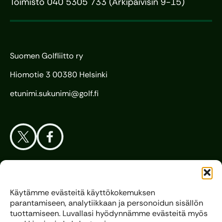
Toimisto 040 5305 733 (Arkipäivisin 9-15)
Suomen Golfliitto ry
Hiomotie 3 00380 Helsinki
etunimi.sukunimi@golf.fi
Aloita Golf
Käytämme evästeitä käyttökokemuksen
parantamiseen, analytiikkaan ja personoidun sisällön
Liitto
tuottamiseen. Luvallasi hyödynnämme evästeitä myös