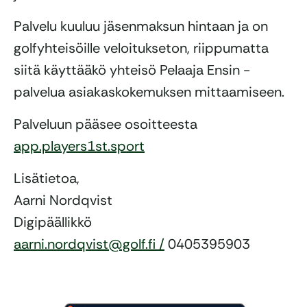
Palvelu kuuluu jäsenmaksun hintaan ja on
golfyhteisöille veloitukseton, riippumatta
siitä käyttääkö yhteisö Pelaaja Ensin -
palvelua asiakaskokemuksen mittaamiseen.
Palveluun pääsee osoitteesta
app.players1st.sport
Lisätietoa,
Aarni Nordqvist
Digipäällikkö
aarni.nordqvist@golf.fi /
0405395903