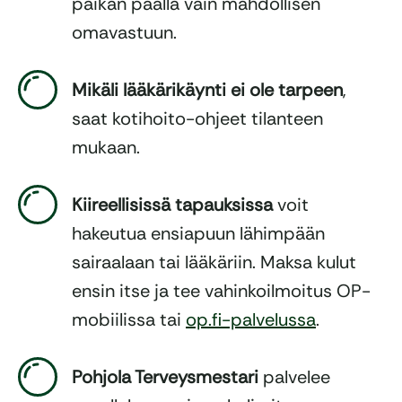
paikan päällä vain mahdollisen
omavastuun.
Mikäli lääkärikäynti ei ole tarpeen
,
saat kotihoito-ohjeet tilanteen
mukaan.
Kiireellisissä tapauksissa
voit
hakeutua ensiapuun lähimpään
sairaalaan tai lääkäriin. Maksa kulut
ensin itse ja tee vahinkoilmoitus OP-
mobiilissa tai
op.fi-palvelussa
.
Pohjola Terveysmestari
palvelee