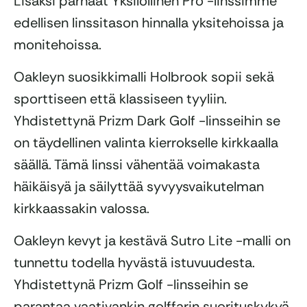
Lisäksi parhaat Yksilöllinen Pro -linssimme
edellisen linssitason hinnalla yksitehoissa ja
monitehoissa.
Oakleyn suosikkimalli Holbrook sopii sekä
sporttiseen että klassiseen tyyliin.
Yhdistettynä Prizm Dark Golf -linsseihin se
on täydellinen valinta kierrokselle kirkkaalla
säällä. Tämä linssi vähentää voimakasta
häikäisyä ja säilyttää syvyysvaikutelman
kirkkaassakin valossa.
Oakleyn kevyt ja kestävä Sutro Lite -malli on
tunnettu todella hyvästä istuvuudesta.
Yhdistettynä Prizm Golf -linsseihin se
parantaa vaativankin golffarin suorituskykyä.