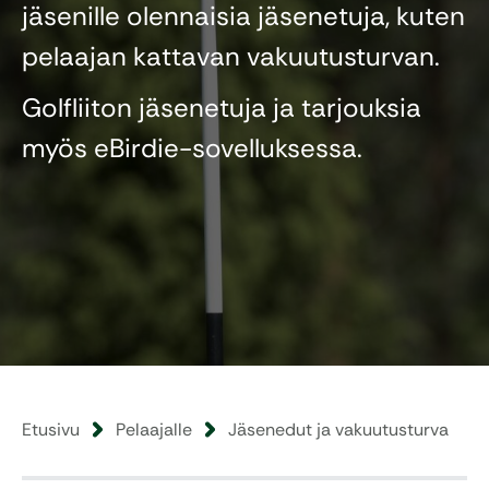
jäsenille olennaisia jäsenetuja, kuten
pelaajan kattavan vakuutusturvan.
Golfliiton jäsenetuja ja tarjouksia
myös eBirdie-sovelluksessa.
Etusivu
Pelaajalle
Jäsenedut ja vakuutusturva