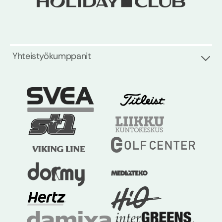
Yhteistyökumppanit