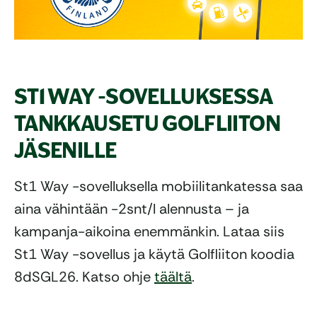
ST1 WAY -SOVELLUKSESSA
TANKKAUSETU GOLFLIITON
JÄSENILLE
St1 Way -sovelluksella mobiilitankatessa saa
aina vähintään -2snt/l alennusta – ja
kampanja-aikoina enemmänkin. Lataa siis
St1 Way -sovellus ja käytä Golfliiton koodia
8dSGL26. Katso ohje
täältä
.