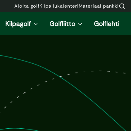
Aloita golf
Kilpailukalenteri
Materiaalipankki
Kilpagolf
Golfliitto
Golflehti