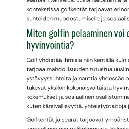
elämään vaihtelua, uusia näkökulmia ja
kontekstissa golfkentät tarjoavat erin
suhteiden muodostumiselle ja sosiaalis
Miten golfin pelaaminen voi e
hyvinvointia?
Golf yhdistää ihmisiä niin kentällä kuin
tarjoaa mahdollisuuden tutustua uusiin
ystävyyssuhteita ja nauttia yhdessäolo
tukevat yksilön kokonaisvaltaista hyvinvo
kokemukset ja sosiaalinen osallistumin
kuten kärsivällisyyttä, yhteistyötaitoja
Golfkentät ja seurat tarjoavat ympärist
luonnollinen osa pelikokemusta. Pelaaj