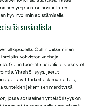
 sosioemotionaalista tukea. Tässä
omaisen ympäristön sosiaalisten
en hyvinvoinnin edistämiselle.
distää sosiaalista
 sen ulkopuolella. Golfin pelaaminen
 ihmisiin, vahvistaa vanhoja
sta. Golfin tuomat sosiaaliset verkostot
intia. Yhteisöllisyys, jaetut
en opettavat tärkeitä elämäntaitoja,
 ja tunteiden jakamisen merkitystä.
ön, jossa sosiaalinen yhteisöllisyys on
at tapaavat toisensa pelin yhteydessä