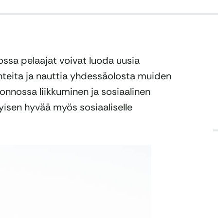
jossa pelaajat voivat luoda uusia
hteita ja nauttia yhdessäolosta muiden
uonnossa liikkuminen ja sosiaalinen
yisen hyvää myös sosiaaliselle