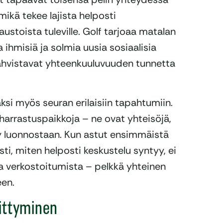
mikä tekee lajista helposti
 taustoista tuleville. Golf tarjoaa matalan
ihmisiä ja solmia uusia sosiaalisia
vahvistavat yhteenkuuluvuuden tunnetta
äksi myös seuran erilaisiin tapahtumiin.
arrastuspaikkoja – ne ovat yhteisöjä,
yy luonnostaan. Kun astut ensimmäistä
ti, miten helposti keskustelu syntyy, ei
tua verkostoitumista – pelkkä yhteinen
een.
hittyminen