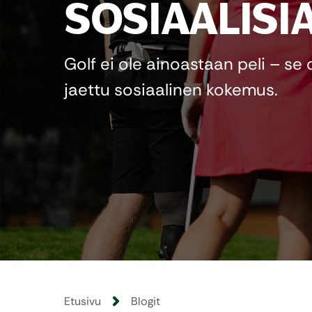
SOSIAALISI
Golf ei ole ainoastaan peli – s
jaettu sosiaalinen kokemus.
Etusivu
Blogit