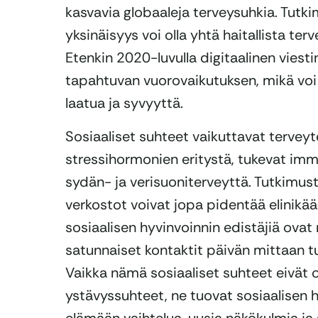
kasvavia globaaleja terveysuhkia. Tutki
yksinäisyys voi olla yhtä haitallista terv
Etenkin 2020-luvulla digitaalinen viest
tapahtuvan vuorovaikutuksen, mikä voi
laatua ja syvyyttä.
Sosiaaliset suhteet vaikuttavat terveyt
stressihormonien eritystä, tukevat imm
sydän- ja verisuoniterveyttä. Tutkimus
verkostot voivat jopa pidentää elinikää
sosiaalisen hyvinvoinnin edistäjiä ovat 
satunnaiset kontaktit päivän mittaan tu
Vaikka nämä sosiaaliset suhteet eivät o
ystävyssuhteet, ne tuovat sosiaalisen 