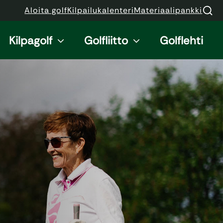
Aloita golf
Kilpailukalenteri
Materiaalipankki
Kilpagolf
Golfliitto
Golflehti