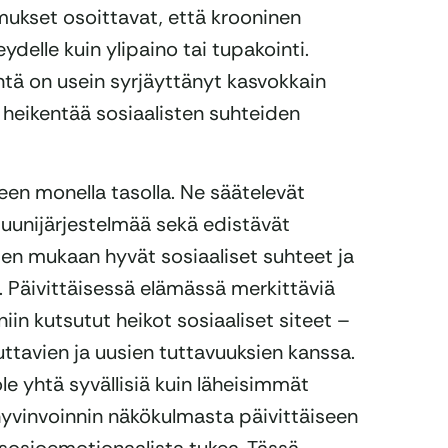
mukset osoittavat, että krooninen
eydelle kuin ylipaino tai tupakointi.
intä on usein syrjäyttänyt kasvokkain
 heikentää sosiaalisten suhteiden
een monella tasolla. Ne säätelevät
uunijärjestelmää sekä edistävät
ten mukaan hyvät sosiaaliset suhteet ja
. Päivittäisessä elämässä merkittäviä
niin kutsutut heikot sosiaaliset siteet –
ttavien ja uusien tuttavuuksien kanssa.
le yhtä syvällisiä kuin läheisimmät
hyvinvoinnin näkökulmasta päivittäiseen