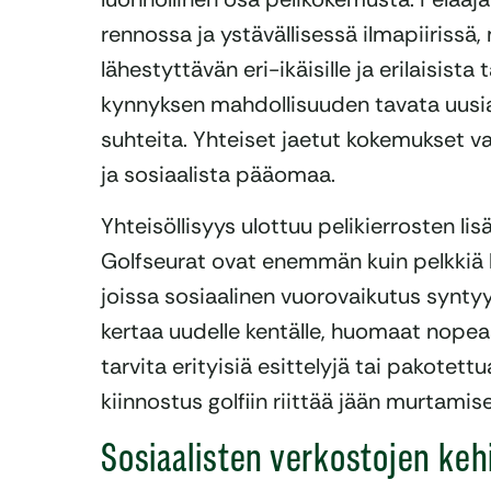
rennossa ja ystävällisessä ilmapiirissä, 
lähestyttävän eri-ikäisille ja erilaisista
kynnyksen mahdollisuuden tavata uusia 
suhteita. Yhteiset jaetut kokemukset 
ja sosiaalista pääomaa.
Yhteisöllisyys ulottuu pelikierrosten lis
Golfseurat ovat enemmän kuin pelkkiä h
joissa sosiaalinen vuorovaikutus synt
kertaa uudelle kentälle, huomaat nopeas
tarvita erityisiä esittelyjä tai pakotet
kiinnostus golfiin riittää jään murtamis
Sosiaalisten verkostojen ke