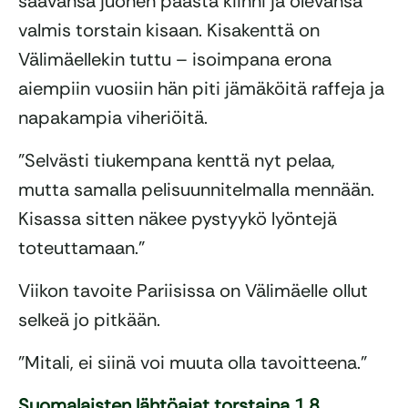
saavansa juonen päästä kiinni ja olevansa
valmis torstain kisaan. Kisakenttä on
Välimäellekin tuttu – isoimpana erona
aiempiin vuosiin hän piti jämäköitä raffeja ja
napakampia viheriöitä.
”Selvästi tiukempana kenttä nyt pelaa,
mutta samalla pelisuunnitelmalla mennään.
Kisassa sitten näkee pystyykö lyöntejä
toteuttamaan.”
Viikon tavoite Pariisissa on Välimäelle ollut
selkeä jo pitkään.
”Mitali, ei siinä voi muuta olla tavoitteena.”
Suomalaisten lähtöajat torstaina 1.8.