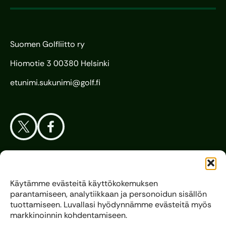
Suomen Golfliitto ry
Hiomotie 3 00380 Helsinki
etunimi.sukunimi@golf.fi
Aloita Golf
Käytämme evästeitä käyttökokemuksen
parantamiseen, analytiikkaan ja personoidun sisällön
Liitto
tuottamiseen. Luvallasi hyödynnämme evästeitä myös
markkinoinnin kohdentamiseen.