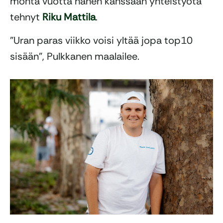
monta vuotta hänen kanssaan yhteistyötä
tehnyt
Riku Mattila
.
”Uran paras viikko voisi yltää jopa top10
sisään”, Pulkkanen maalailee.