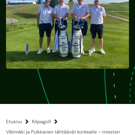
Etusivu
Kilpagolf
Välimäki ja Pulkkanen tähtäävät korkealle – miesten