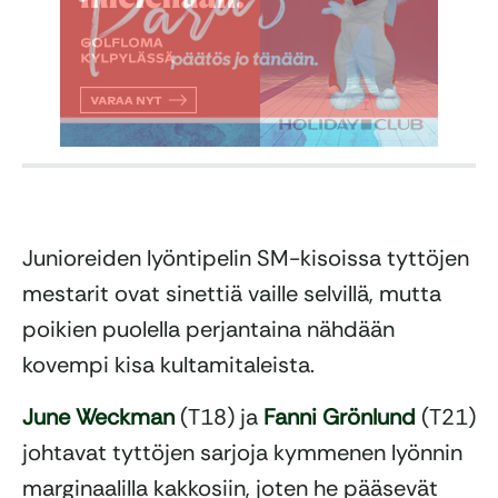
Junioreiden lyöntipelin SM-kisoissa tyttöjen
mestarit ovat sinettiä vaille selvillä, mutta
poikien puolella perjantaina nähdään
kovempi kisa kultamitaleista.
June Weckman
(T18) ja
Fanni Grönlund
(T21)
johtavat tyttöjen sarjoja kymmenen lyönnin
marginaalilla kakkosiin, joten he pääsevät