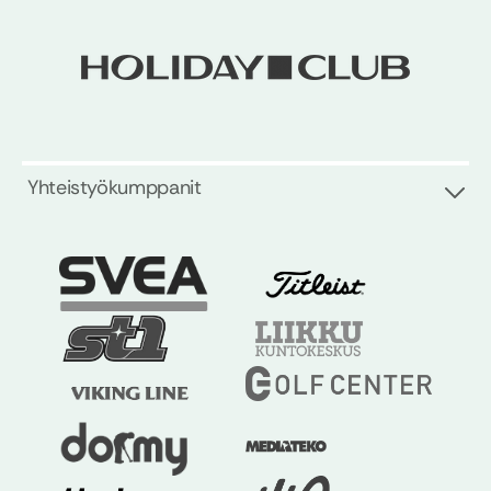
Yhteistyökumppanit