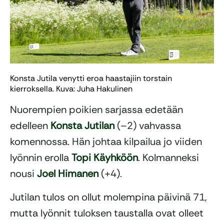
Konsta Jutila venytti eroa haastajiin torstain
kierroksella. Kuva: Juha Hakulinen
Nuorempien poikien sarjassa edetään
edelleen
Konsta Jutilan
(–2) vahvassa
komennossa. Hän johtaa kilpailua jo viiden
lyönnin erolla
Topi Käyhköön
. Kolmanneksi
nousi
Joel Himanen
(+4).
Jutilan tulos on ollut molempina päivinä 71,
mutta lyönnit tuloksen taustalla ovat olleet