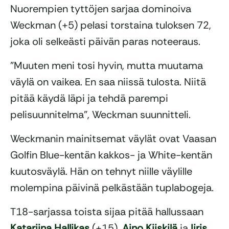
Nuorempien tyttöjen sarjaa dominoiva
Weckman (+5) pelasi torstaina tuloksen 72,
joka oli selkeästi päivän paras noteeraus.
”Muuten meni tosi hyvin, mutta muutama
väylä on vaikea. En saa niissä tulosta. Niitä
pitää käydä läpi ja tehdä parempi
pelisuunnitelma”, Weckman suunnitteli.
Weckmanin mainitsemat väylät ovat Vaasan
Golfin Blue-kentän kakkos- ja White-kentän
kuutosväylä. Hän on tehnyt niille väylille
molempina päivinä pelkästään tuplabogeja.
T18-sarjassa toista sijaa pitää hallussaan
Katariina Hallikas
(+15).
Aino Kiiskilä
ja
Iiris