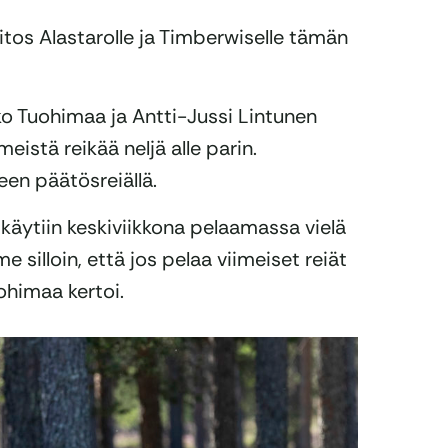
kiitos Alastarolle ja Timberwiselle tämän
ko Tuohimaa ja Antti-Jussi Lintunen
eistä reikää neljä alle parin.
en päätösreiällä.
a käytiin keskiviikkona pelaamassa vielä
e silloin, että jos pelaa viimeiset reiät
uohimaa kertoi.