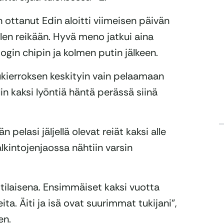
ottanut Edin aloitti viimeisen päivän
len reikään. Hyvä meno jatkui aina
bogin chipin ja kolmen putin jälkeen.
pukierroksen keskityin vain pelaamaan
in kaksi lyöntiä häntä perässä siinä
n pelasi jäljellä olevat reiät kaksi alle
Palkintojenjaossa nähtiin varsin
ilaisena. Ensimmäiset kaksi vuotta
ta. Äiti ja isä ovat suurimmat tukijani”,
en.