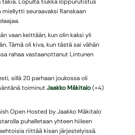
takia. Lopulta tiukka loppurutistus
a miellytti seuraavaksi Ranskaan
laajaa.
än vaan keittään, kun olin kaksi yli
n. Tämä oli kiva, kun tästä sai vähän
issa rahaa vastaanottanut Lintunen
sti, sillä 20 parhaan joukossa oli
isäntänä toiminut
Jaakko Mäkitalo
(+4)
nnish Open Hosted by Jaakko Mäkitalo
starolla puhalletaan yhteen hiileen
toisia riittää kisan järjestelyissä.