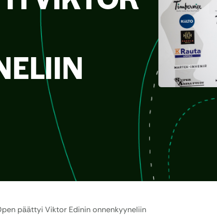
ELIIN
pen päättyi Viktor Edinin onnenkyyneliin