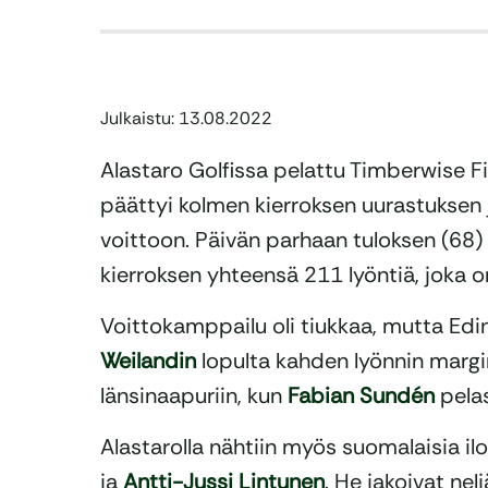
Julkaistu: 13.08.2022
Alastaro Golfissa pelattu Timberwise 
päättyi kolmen kierroksen uurastuksen 
voittoon. Päivän parhaan tuloksen (68)
kierroksen yhteensä 211 lyöntiä, joka on 
Voittokamppailu oli tiukkaa, mutta Ed
Weilandin
lopulta kahden lyönnin margin
länsinaapuriin, kun
Fabian Sundén
pelas
Alastarolla nähtiin myös suomalaisia ilo
ja
Antti-Jussi Lintunen
. He jakoivat nel