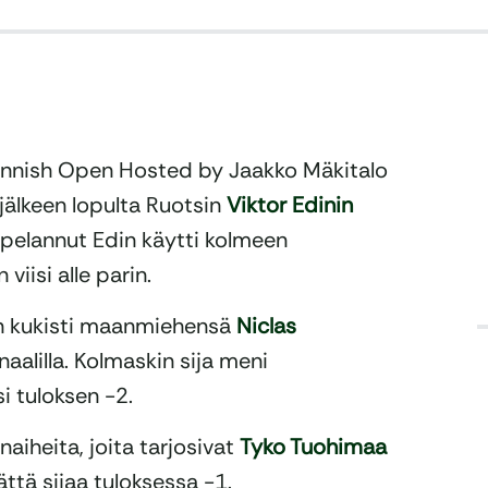
Finnish Open Hosted by Jaakko Mäkitalo
jälkeen lopulta Ruotsin
Viktor Edinin
 pelannut Edin käytti kolmeen
viisi alle parin.
in kukisti maanmiehensä
Niclas
aalilla. Kolmaskin sija meni
i tuloksen -2.
naiheita, joita tarjosivat
Tyko Tuohimaa
jättä sijaa tuloksessa -1.