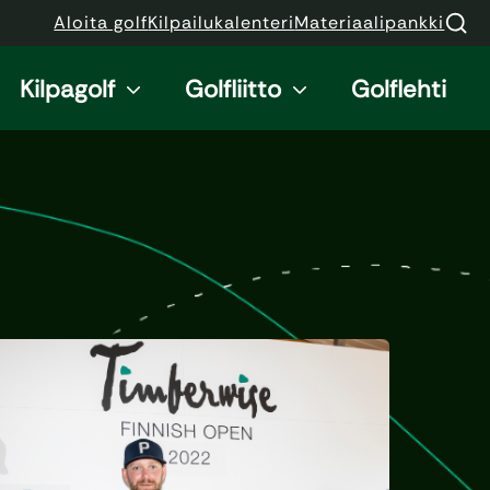
Aloita golf
Kilpailukalenteri
Materiaalipankki
Kilpagolf
Golfliitto
Golflehti