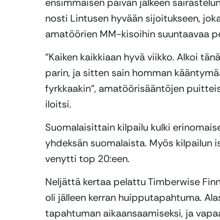
ensimmäisen päivän jälkeen sairastelun 
nosti Lintusen hyvään sijoitukseen, jok
amatöörien MM-kisoihin suuntaavaa pe
”Kaiken kaikkiaan hyvä viikko. Alkoi tänä
parin, ja sitten sain homman kääntymää
fyrkkaakin”, amatöörisääntöjen puitte
iloitsi.
Suomalaisittain kilpailu kulki erinomaise
yhdeksän suomalaista. Myös kilpailun 
venytti top 20:een.
Neljättä kertaa pelattu Timberwise Fi
oli jälleen kerran huipputapahtuma. Ala
tapahtuman aikaansaamiseksi, ja vapaaeh