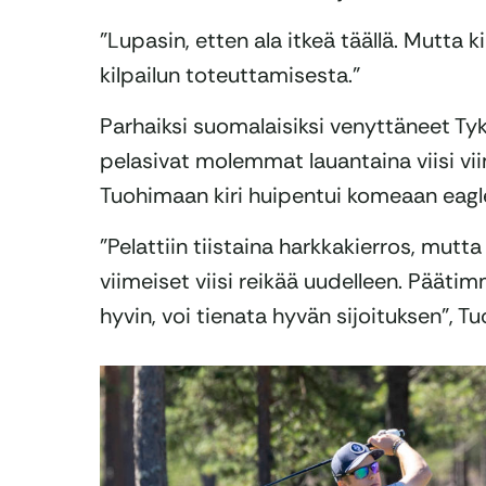
”Lupasin, etten ala itkeä täällä. Mutta 
kilpailun toteuttamisesta.”
Parhaiksi suomalaisiksi venyttäneet Ty
pelasivat molemmat lauantaina viisi viim
Tuohimaan kiri huipentui komeaan eagle
”Pelattiin tiistaina harkkakierros, mutt
viimeiset viisi reikää uudelleen. Päätimm
hyvin, voi tienata hyvän sijoituksen”, T