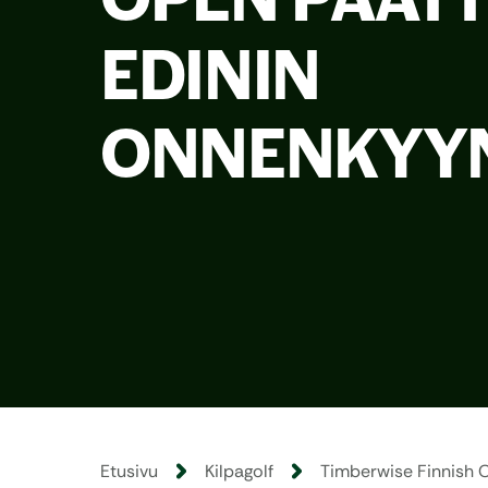
EDININ
ONNENKYYN
Etusivu
Kilpagolf
Timberwise Finnish O