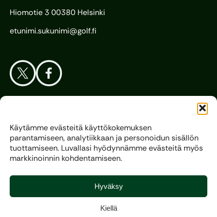
Hiomotie 3 00380 Helsinki
etunimi.sukunimi@golf.fi
Aloita Golf
Käytämme evästeitä käyttökokemuksen
parantamiseen, analytiikkaan ja personoidun sisällön
Liitto
tuottamiseen. Luvallasi hyödynnämme evästeitä myös
markkinoinnin kohdentamiseen.
Kilpagolf
Hyväksy
Kiellä