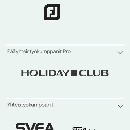
Pääyhteistyökumppanit Pro
Yhteistyökumppanit