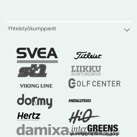
Yhteistyökumppanit