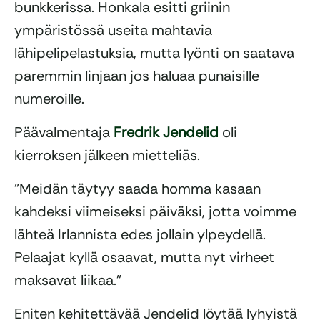
bunkkerissa. Honkala esitti griinin
ympäristössä useita mahtavia
lähipelipelastuksia, mutta lyönti on saatava
paremmin linjaan jos haluaa punaisille
numeroille.
Päävalmentaja
Fredrik Jendelid
oli
kierroksen jälkeen mietteliäs.
”Meidän täytyy saada homma kasaan
kahdeksi viimeiseksi päiväksi, jotta voimme
lähteä Irlannista edes jollain ylpeydellä.
Pelaajat kyllä osaavat, mutta nyt virheet
maksavat liikaa.”
Eniten kehitettävää Jendelid löytää lyhyistä