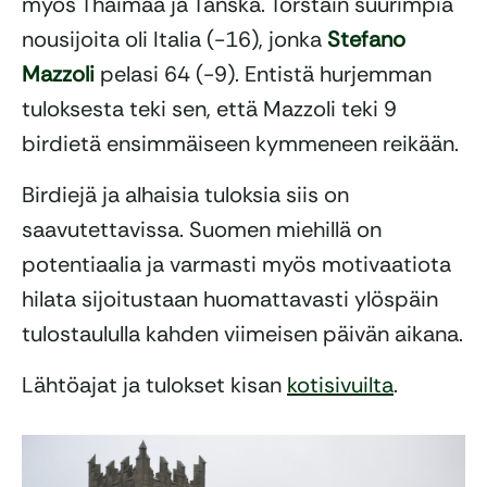
myös Thaimaa ja Tanska. Torstain suurimpia
nousijoita oli Italia (-16), jonka
Stefano
Mazzoli
pelasi 64 (-9). Entistä hurjemman
tuloksesta teki sen, että Mazzoli teki 9
birdietä ensimmäiseen kymmeneen reikään.
Birdiejä ja alhaisia tuloksia siis on
saavutettavissa. Suomen miehillä on
potentiaalia ja varmasti myös motivaatiota
hilata sijoitustaan huomattavasti ylöspäin
tulostaululla kahden viimeisen päivän aikana.
Lähtöajat ja tulokset kisan
kotisivuilta
.