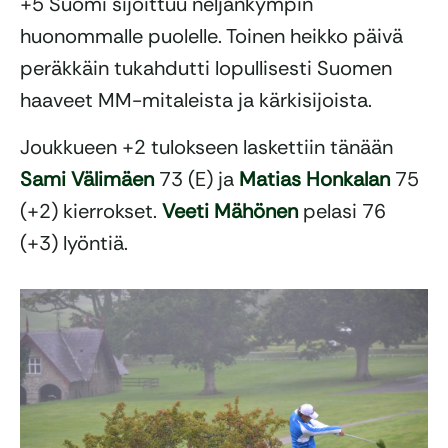
+5 Suomi sijoittuu neljänkympin
huonommalle puolelle. Toinen heikko päivä
peräkkäin tukahdutti lopullisesti Suomen
haaveet MM-mitaleista ja kärkisijoista.
Joukkueen +2 tulokseen laskettiin tänään
Sami Välimäen
73 (E) ja
Matias Honkalan
75
(+2) kierrokset.
Veeti Mähönen
pelasi 76
(+3) lyöntiä.