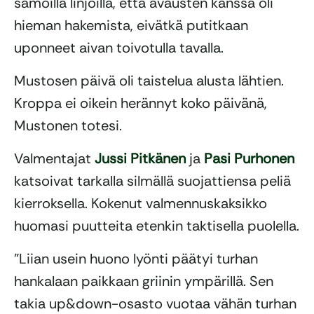
samoilla linjoilla, että avausten kanssa oli
hieman hakemista, eivätkä putitkaan
uponneet aivan toivotulla tavalla.
Mustosen päivä oli taistelua alusta lähtien.
Kroppa ei oikein herännyt koko päivänä,
Mustonen totesi.
Valmentajat
Jussi Pitkänen
ja
Pasi Purhonen
katsoivat tarkalla silmällä suojattiensa peliä
kierroksella. Kokenut valmennuskaksikko
huomasi puutteita etenkin taktisella puolella.
”Liian usein huono lyönti päätyi turhan
hankalaan paikkaan griinin ympärillä. Sen
takia up&down-osasto vuotaa vähän turhan