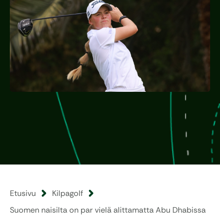
Etusivu
Kilpagolf
Suomen naisilta on par vielä alittamatta Abu Dhabissa