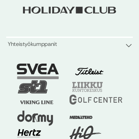
Yhteistyökumppanit