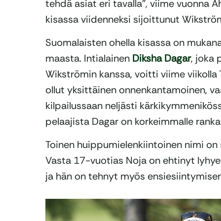
tehdä asiat eri tavalla”, viime vuonn
kisassa viidenneksi sijoittunut Wikströ
Suomalaisten ohella kisassa on mukana
maasta. Intialainen
Diksha Dagar
, joka
Wikströmin kanssa, voitti viime viikolla 
ollut yksittäinen onnenkantamoinen, vaa
kilpailussaan neljästi kärkikymmenikös
pelaajista Dagar on korkeimmalle rankat
Toinen huippumielenkiintoinen nimi on 
Vasta 17-vuotias Noja on ehtinyt lyhyellä
ja hän on tehnyt myös ensiesiintymisen