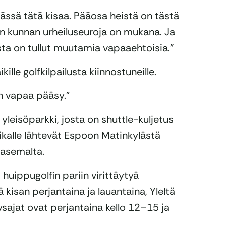
ässä tätä kisaa. Pääosa heistä on tästä
on kunnan urheiluseuroja on mukana. Ja
ta on tullut muutamia vapaaehtoisia.”
ille golfkilpailusta kiinnostuneille.
n vapaa pääsy.”
yleisöparkki, josta on shuttle-kuljetus
aikalle lähtevät Espoon Matinkylästä
-asemalta.
i huippugolfin pariin virittäytyä
 kisan perjantaina ja lauantaina, Yleltä
ysajat ovat perjantaina kello 12–15 ja