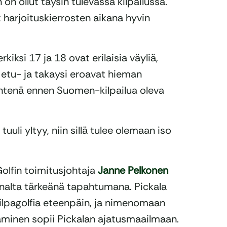
 on ollut täysin tulevassa kilpailussa.
harjoituskierrosten aikana hyvin
rkiksi 17 ja 18 ovat erilaisia väyliä,
 etu- ja takaysi eroavat hieman
äntenä ennen Suomen-kilpailua oleva
uli yltyy, niin sillä tulee olemaan iso
Golfin toimitusjohtaja
Janne Pelkonen
annalta tärkeänä tapahtumana. Pickala
ilpagolfia eteenpäin, ja nimenomaan
täminen sopii Pickalan ajatusmaailmaan.