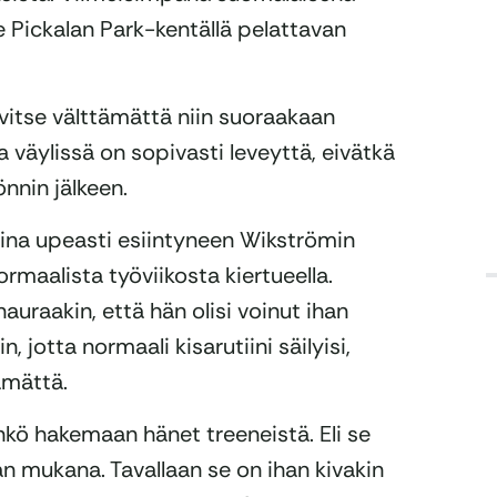
e Pickalan Park-kentällä pelattavan
tarvitse välttämättä niin suoraakaan
a väylissä on sopivasti leveyttä, eivätkä
önnin jälkeen.
aina upeasti esiintyneen Wikströmin
rmaalista työviikosta kiertueella.
auraakin, että hän olisi voinut ihan
n, jotta normaali kisarutiini säilyisi,
ämättä.
änkö hakemaan hänet treeneistä. Eli se
an mukana. Tavallaan se on ihan kivakin