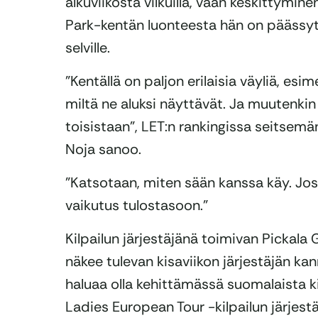
alkuviikosta vilkuilla, vaan keskittyminen
Park-kentän luonteesta hän on päässyt 
selville.
”Kentällä on paljon erilaisia väyliä, esime
miltä ne aluksi näyttävät. Ja muutenkin
toisistaan”, LET:n rankingissa seitsem
Noja sanoo.
”Katsotaan, miten sään kanssa käy. Jos tu
vaikutus tulostasoon.”
Kilpailun järjestäjänä toimivan Pickala 
näkee tulevan kisaviikon järjestäjän k
haluaa olla kehittämässä suomalaista k
Ladies European Tour -kilpailun järjes