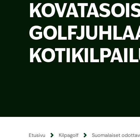
KOVATASOI
GOLFJUHLAA
KOTIKILPAI
Etusivu
Kilpagolf
Suomalaiset odottava