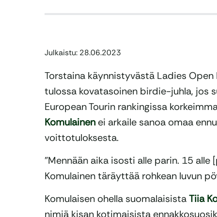
Julkaistu: 28.06.2023
Torstaina käynnistyvästä Ladies Open b
tulossa kovatasoinen birdie-juhla, jos
European Tourin rankingissa korkeimma
Komulainen
ei arkaile sanoa omaa ennu
voittotuloksesta.
”Mennään aika isosti alle parin. 15 alle [p
Komulainen täräyttää rohkean luvun pö
Komulaisen ohella suomalaisista
Tiia K
nimiä kisan kotimaisista ennakkosuosi