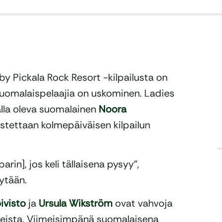
y Pickala Rock Resort -kilpailusta on
 suomalaispelaajia on uskominen. Ladies
lla oleva suomalainen
Noora
stettaan kolmepäiväisen kilpailun
arin], jos keli tällaisena pysyy”,
ytään.
oivisto
ja
Ursula Wikström
ovat vahvoja
keista. Viimeisimpänä suomalaisena