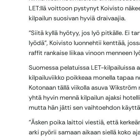
LET:llä voittoon pystynyt Koivisto näke
kilpailun suosivan hyviä draivaajia.
”Siitä kyllä hyötyy, jos lyö pitkälle. Ei 
lyödä”, Koivisto luonnehtii kenttää, joss
raffit rankaise liikaa vinoon menneen ly
Suomessa pelatuissa LET-kilpailuissa 
kilpailuviikko poikkeaa monella tapaa no
Kotonaan tällä viikolla asuva Wikström n
yhtä hyvin mennä kilpailun ajaksi hotellii
mutta hän jätti sen vaihtoehdon käytt
”Äsken poika laittoi viestiä, että kerke
arki pyörii samaan aikaan siellä koko aj