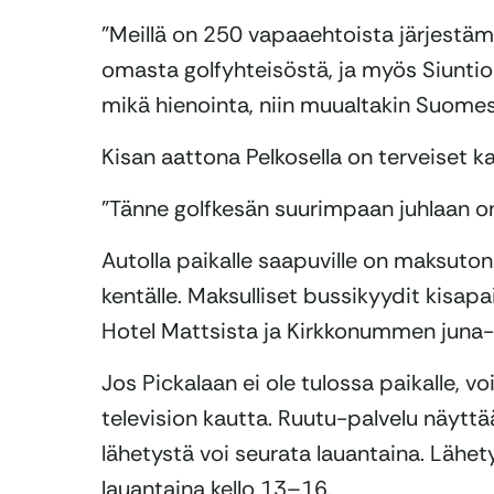
”Meillä on 250 vapaaehtoista järjestäm
omasta golfyhteisöstä, ja myös Siunti
mikä hienointa, niin muualtakin Suomes
Kisan aattona Pelkosella on terveiset kaik
”Tänne golfkesän suurimpaan juhlaan o
Autolla paikalle saapuville on maksuton 
kentälle. Maksulliset bussikyydit kisap
Hotel Mattsista ja Kirkkonummen juna
Jos Pickalaan ei ole tulossa paikalle, vo
television kautta. Ruutu-palvelu näyttää
lähetystä voi seurata lauantaina. Lähet
lauantaina kello 13–16.