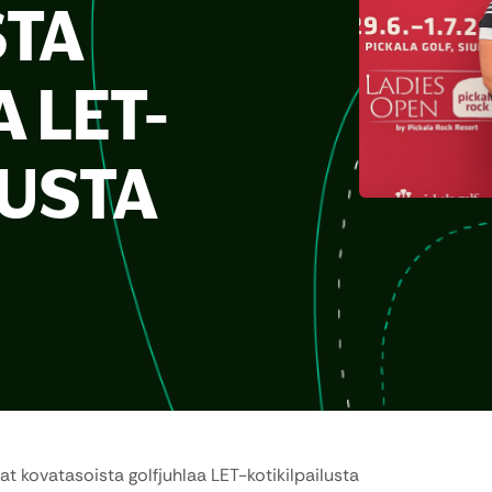
STA
 LET-
LUSTA
t kovatasoista golfjuhlaa LET-kotikilpailusta