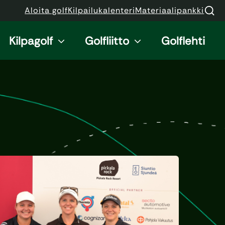
Aloita golf
Kilpailukalenteri
Materiaalipankki
Kilpagolf
Golfliitto
Golflehti