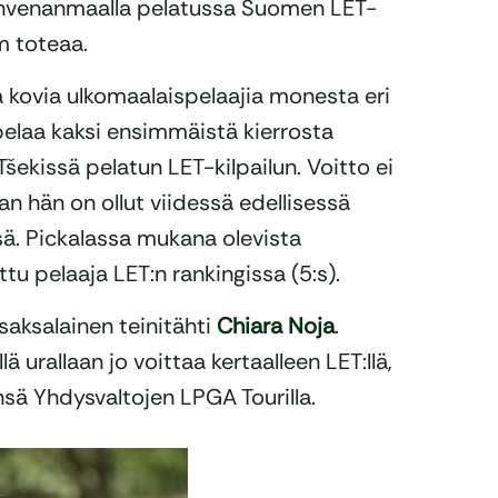
a Ahvenanmaalla pelatussa Suomen LET-
m toteaa.
 kovia ulkomaalaispelaajia monesta eri
 pelaa kaksi ensimmäistä kierrosta
Tšekissä pelatun LET-kilpailun. Voitto ei
n hän on ollut viidessä edellisessä
sä. Pickalassa mukana olevista
tu pelaaja LET:n rankingissa (5:s).
saksalainen teinitähti
Chiara Noja
.
 urallaan jo voittaa kertaalleen LET:llä,
sä Yhdysvaltojen LPGA Tourilla.