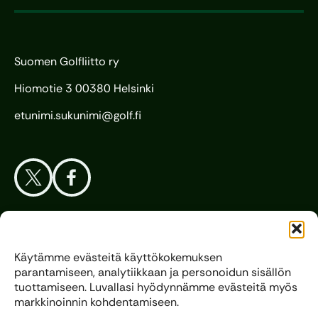
Suomen Golfliitto ry
Hiomotie 3 00380 Helsinki
etunimi.sukunimi@golf.fi
Aloita Golf
Käytämme evästeitä käyttökokemuksen
parantamiseen, analytiikkaan ja personoidun sisällön
Liitto
tuottamiseen. Luvallasi hyödynnämme evästeitä myös
markkinoinnin kohdentamiseen.