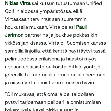
Niklas Virta
sai kutsun tutustumaan Unified
Golfiin aidossa ympäristössä, eikä
Virtaakaan tarvinnut sen suuremmin
houkutella mukaan. Virta pelasi
Pauli
Jarimon
partnerina ja joukkue pokkasikin
ykkössijan kisassa. Virta oli Suomisen kanssa
samoilla linjoilla, että kenttä näyttäytyi tässä
pelimuodossa erilaisena ja haastoi myös
itseään erilaisista paikoista. Pitkiä lyöntejä
greenille tuli normaalia omaa peliä enemmän
ja niissä Virta onnistuikin ilmeisen hyvin.
”Oli mukavaa, että omalla pelitaidollaan
pystyi tarjoamaan peliparille onnistumisen
kokemuksia, kaksi birkkua saatiin