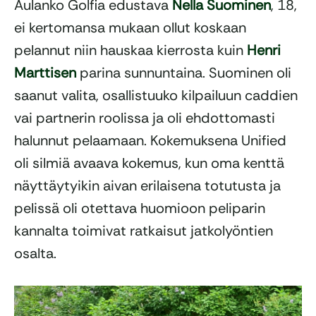
Aulanko Golfia edustava
Nella Suominen
, 18,
ei kertomansa mukaan ollut koskaan
pelannut niin hauskaa kierrosta kuin
Henri
Marttisen
parina sunnuntaina. Suominen oli
saanut valita, osallistuuko kilpailuun caddien
vai partnerin roolissa ja oli ehdottomasti
halunnut pelaamaan. Kokemuksena Unified
oli silmiä avaava kokemus, kun oma kenttä
näyttäytyikin aivan erilaisena totutusta ja
pelissä oli otettava huomioon peliparin
kannalta toimivat ratkaisut jatkolyöntien
osalta.