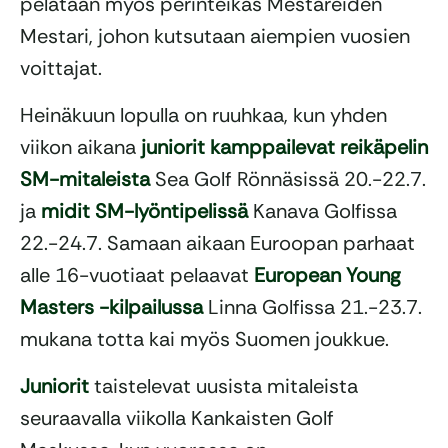
pelataan myös perinteikäs Mestareiden
Mestari, johon kutsutaan aiempien vuosien
voittajat.
Heinäkuun lopulla on ruuhkaa, kun yhden
viikon aikana
juniorit kamppailevat reikäpelin
SM-mitaleista
Sea Golf Rönnäsissä 20.-22.7.
ja
midit SM-lyöntipelissä
Kanava Golfissa
22.-24.7. Samaan aikaan Euroopan parhaat
alle 16-vuotiaat pelaavat
European Young
Masters -kilpailussa
Linna Golfissa 21.-23.7.
mukana totta kai myös Suomen joukkue.
Juniorit
taistelevat uusista mitaleista
seuraavalla viikolla Kankaisten Golf