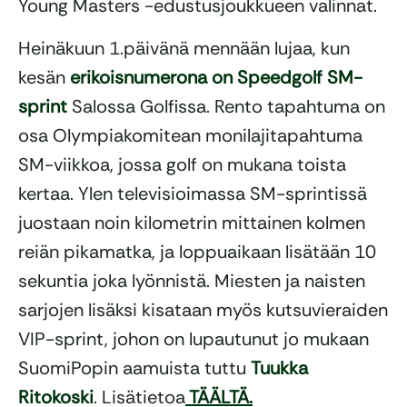
Young Masters -edustusjoukkueen valinnat.
Heinäkuun 1.päivänä mennään lujaa, kun
kesän
erikoisnumerona on Speedgolf SM-
sprint
Salossa Golfissa. Rento tapahtuma on
osa Olympiakomitean monilajitapahtuma
SM-viikkoa, jossa golf on mukana toista
kertaa. Ylen televisioimassa SM-sprintissä
juostaan noin kilometrin mittainen kolmen
reiän pikamatka, ja loppuaikaan lisätään 10
sekuntia joka lyönnistä. Miesten ja naisten
sarjojen lisäksi kisataan myös kutsuvieraiden
VIP-sprint, johon on lupautunut jo mukaan
SuomiPopin aamuista tuttu
Tuukka
Ritokoski
. Lisätietoa
TÄÄLTÄ.