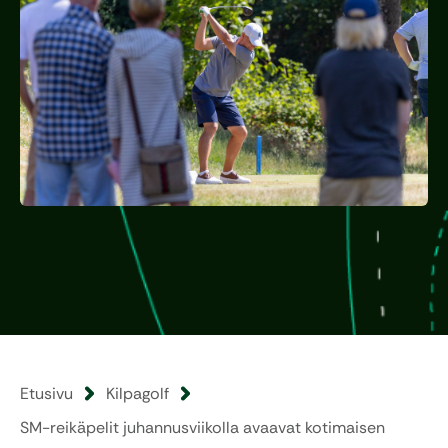
Etusivu
Kilpagolf
SM-reikäpelit juhannusviikolla avaavat kotimaisen