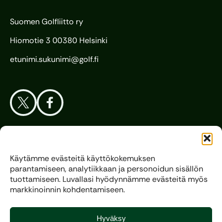
Suomen Golfliitto ry
Hiomotie 3 00380 Helsinki
etunimi.sukunimi@golf.fi
Aloita Golf
Käytämme evästeitä käyttökokemuksen
parantamiseen, analytiikkaan ja personoidun sisällön
Liitto
tuottamiseen. Luvallasi hyödynnämme evästeitä myös
markkinoinnin kohdentamiseen.
Kilpagolf
Hyväksy