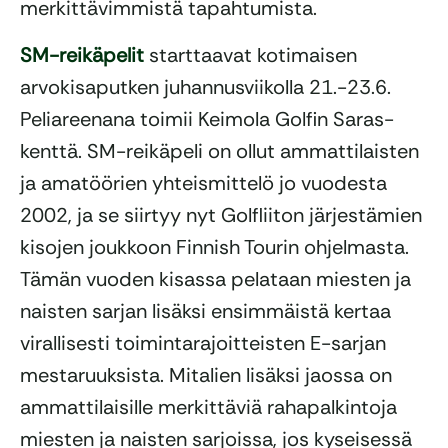
merkittävimmistä tapahtumista.
SM-reikäpelit
starttaavat kotimaisen
arvokisaputken juhannusviikolla 21.-23.6.
Peliareenana toimii Keimola Golfin Saras-
kenttä. SM-reikäpeli on ollut ammattilaisten
ja amatöörien yhteismittelö jo vuodesta
2002, ja se siirtyy nyt Golfliiton järjestämien
kisojen joukkoon Finnish Tourin ohjelmasta.
Tämän vuoden kisassa pelataan miesten ja
naisten sarjan lisäksi ensimmäistä kertaa
virallisesti toimintarajoitteisten E-sarjan
mestaruuksista. Mitalien lisäksi jaossa on
ammattilaisille merkittäviä rahapalkintoja
miesten ja naisten sarjoissa, jos kyseisessä