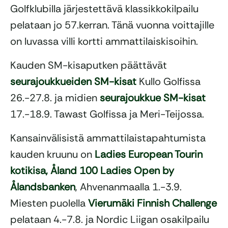
Golfklubilla järjestettävä klassikkokilpailu
pelataan jo 57.kerran. Tänä vuonna voittajille
on luvassa villi kortti ammattilaiskisoihin.
Kauden SM-kisaputken päättävät
seurajoukkueiden SM-kisat
Kullo Golfissa
26.-27.8. ja midien
seurajoukkue SM-kisat
17.-18.9. Tawast Golfissa ja Meri-Teijossa.
Kansainvälisistä ammattilaistapahtumista
kauden kruunu on
Ladies European Tourin
kotikisa, Åland 100 Ladies Open by
Ålandsbanken
, Ahvenanmaalla 1.-3.9.
Miesten puolella
Vierumäki Finnish Challenge
pelataan 4.-7.8. ja Nordic Liigan osakilpailu