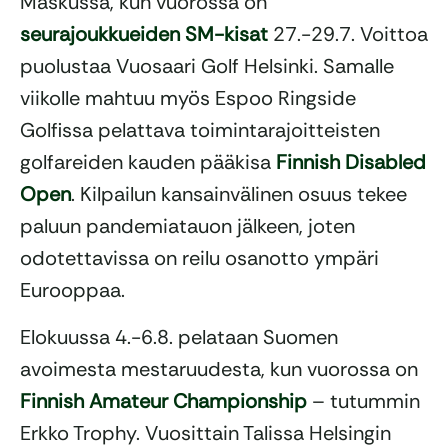
Maskussa, kun vuorossa on
seurajoukkueiden SM-kisat
27.-29.7. Voittoa
puolustaa Vuosaari Golf Helsinki. Samalle
viikolle mahtuu myös Espoo Ringside
Golfissa pelattava toimintarajoitteisten
golfareiden kauden pääkisa
Finnish Disabled
Open
. Kilpailun kansainvälinen osuus tekee
paluun pandemiatauon jälkeen, joten
odotettavissa on reilu osanotto ympäri
Eurooppaa.
Elokuussa 4.-6.8. pelataan Suomen
avoimesta mestaruudesta, kun vuorossa on
Finnish Amateur Championship
– tutummin
Erkko Trophy. Vuosittain Talissa Helsingin