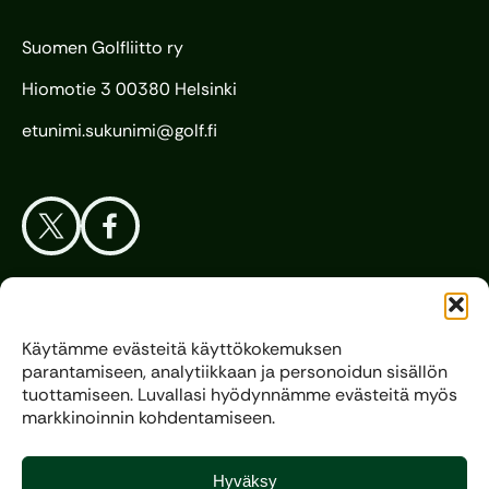
Suomen Golfliitto ry
Hiomotie 3 00380 Helsinki
etunimi.sukunimi@golf.fi
Aloita Golf
Käytämme evästeitä käyttökokemuksen
parantamiseen, analytiikkaan ja personoidun sisällön
Liitto
tuottamiseen. Luvallasi hyödynnämme evästeitä myös
markkinoinnin kohdentamiseen.
Kilpagolf
Hyväksy