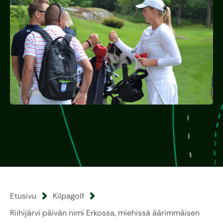
Etusivu
Kilpagolf
Riihijärvi päivän nimi Erkossa, miehissä äärimmäisen