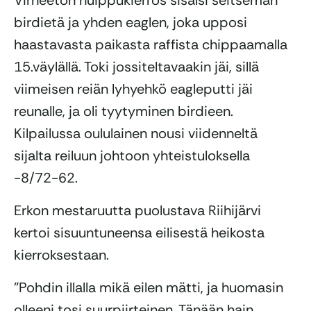
Virheetön huippukierros sisälsi seitsemän
birdietä ja yhden eaglen, joka upposi
haastavasta paikasta raffista chippaamalla
15.väylällä. Toki jossiteltavaakin jäi, sillä
viimeisen reiän lyhyehkö eagleputti jäi
reunalle, ja oli tyytyminen birdieen.
Kilpailussa oululainen nousi viidenneltä
sijalta reiluun johtoon yhteistuloksella
-8/72-62.
Erkon mestaruutta puolustava Riihijärvi
kertoi sisuuntuneensa eilisestä heikosta
kierroksestaan.
”Pohdin illalla mikä eilen mätti, ja huomasin
olleeni tosi suurpiirteinen. Tänään hain