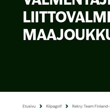
LIITTOVALM
MAAJOUKKU
Etusivu
Kilpagolf
Rekry: Team Finland-