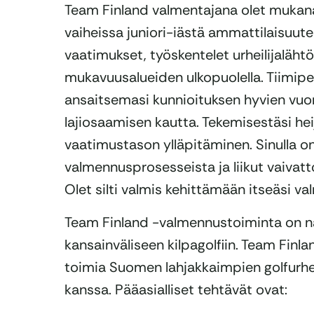
Team Finland valmentajana olet mukana 
vaiheissa juniori-iästä ammattilaisuutee
vaatimukset, työskentelet urheilijaläh
mukavuusalueiden ulkopuolella. Tiimipel
ansaitsemasi kunnioituksen hyvien vuo
lajiosaamisen kautta. Tekemisestäsi hei
vaatimustason ylläpitäminen. Sinulla 
valmennusprosesseista ja liikut vaivat
Olet silti valmis kehittämään itseäsi v
Team Finland -valmennustoiminta on nä
kansainväliseen kilpagolfiin. Team Fin
toimia Suomen lahjakkaimpien golfurhei
kanssa. Pääasialliset tehtävät ovat: