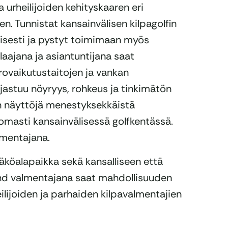
urheilijoiden kehityskaaren eri
n. Tunnistat kansainvälisen kilpagolfin
töisesti ja pystyt toimimaan myös
aajana ja asiantuntijana saat
rovaikutustaitojen ja vankan
jastuu nöyryys, rohkeus ja tinkimätön
on näyttöjä menestyksekkäistä
tomasti kansainvälisessä golfkentässä.
almentajana.
köalapaikka sekä kansalliseen että
land valmentajana saat mahdollisuuden
lijoiden ja parhaiden kilpavalmentajien