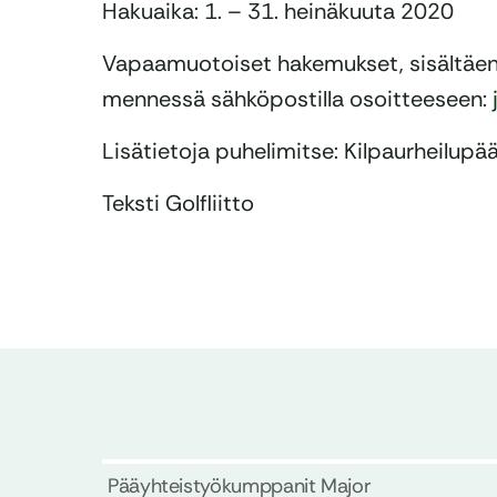
Hakuaika: 1. – 31. heinäkuuta 2020
Vapaamuotoiset hakemukset, sisältäen 
mennessä sähköpostilla osoitteeseen:
Lisätietoja puhelimitse: Kilpaurheilup
Teksti Golfliitto
Pääyhteistyökumppanit Major