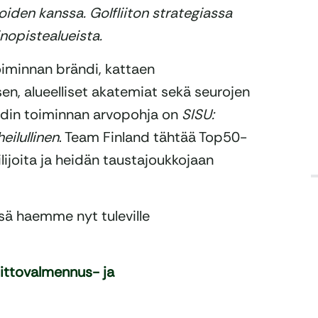
oiden kanssa. Golfliiton strategiassa
nopistealueista.
oiminnan brändi, kattaen
n, alueelliset akatemiat sekä seurojen
andin toiminnan arvopohja on
SISU:
eilullinen
. Team Finland tähtää Top50-
lijoita ja heidän taustajoukkojaan
ä haemme nyt tuleville
ttovalmennus- ja