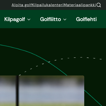
Aloita golf
Kilpailukalenteri
Materiaalipankki
Kilpagolf
Golfliitto
Golflehti