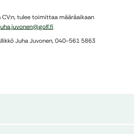
CV:n, tulee toimittaa määräaikaan
juha.juvonen@golf.fi
äällikkö Juha Juvonen, 040-561 5863