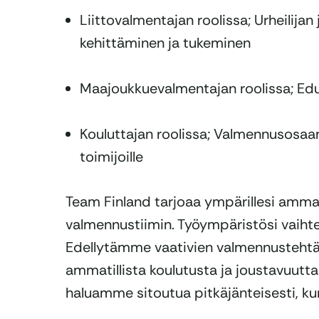
Liittovalmentajan roolissa; Urheilija
kehittäminen ja tukeminen
Maajoukkuevalmentajan roolissa; Edu
Kouluttajan roolissa; Valmennusosaa
toimijoille
Team Finland tarjoaa ympärillesi amma
valmennustiimin. Työympäristösi vaihte
Edellytämme vaativien valmennustehtä
ammatillista koulutusta ja joustavuutta y
haluamme sitoutua pitkäjänteisesti, kun