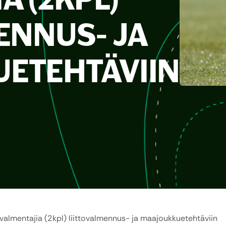
ENNUS- JA
ETEHTÄVIIN
valmentajia (2kpl) liittovalmennus- ja maajoukkuetehtäviin