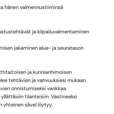
n ja hänen valmennustiiminsä
stustehtävät ja kilpailuvalmentaminen
misen jakaminen alue- ja seuratason
ttitaitoisen ja kunnianhimoisen
lee tehtävien ja vahvuuksiesi mukaan.
vien onnistumiseksi vankkaa
llättäviin tilanteisiin. Vastineeksi
 yhteinen sävel löytyy.