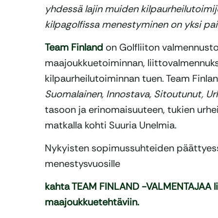
yhdessä lajin muiden kilpaurheilutoimij
kilpagolfissa menestyminen on yksi pai
Team Finland
on Golfliiton valmennust
maajoukkuetoiminnan, liittovalmennukse
kilpaurheilutoiminnan tuen. Team Finl
Suomalainen, Innostava, Sitoutunut, Urh
tasoon ja erinomaisuuteen, tukien urhei
matkalla kohti Suuria Unelmia.
Nykyisten sopimussuhteiden päättyess
menestysvuosille
kahta TEAM FINLAND -VALMENTAJAA lii
maajoukkuetehtäviin.