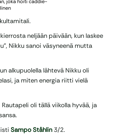
an, joka hoiti caddie-
linen
ultamitali.
kierrosta neljään päivään, kun laskee
u”, Nikku sanoi väsyneenä mutta
n alkupuolella lähtevä Nikku oli
asi, ja miten energia riitti vielä
 Rautapeli oli tällä viikolla hyvää, ja
isansa.
isti
Sampo Ståhlin
3/2.