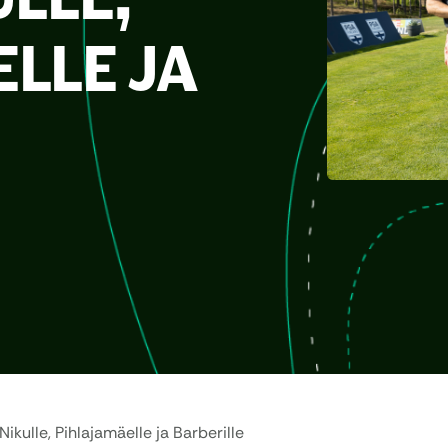
LLE JA
ikulle, Pihlajamäelle ja Barberille