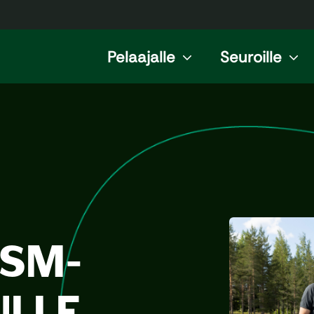
Pelaajalle
Seuroille
 SM-
ULLE,