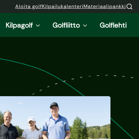
Aloita golf
Kilpailukalenteri
Materiaalipankki
Kilpagolf
Golfliitto
Golflehti