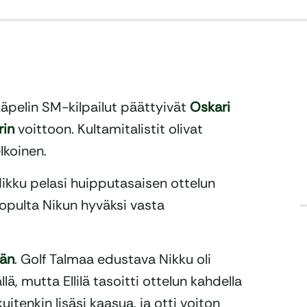
käpelin SM-kilpailut päättyivät
Oskari
rin
voittoon. Kultamitalistit olivat
lkoinen.
ikku pelasi huipputasaisen ottelun
lopulta Nikun hyväksi vasta
län
. Golf Talmaa edustava Nikku oli
lä, mutta Ellilä tasoitti ottelun kahdella
kuitenkin lisäsi kaasua, ja otti voiton