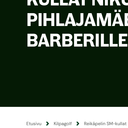
PIHLAJAMÄE
BARBERILLE
Etusivu
Kilpagolf
Reikäpelin SM-kullat N