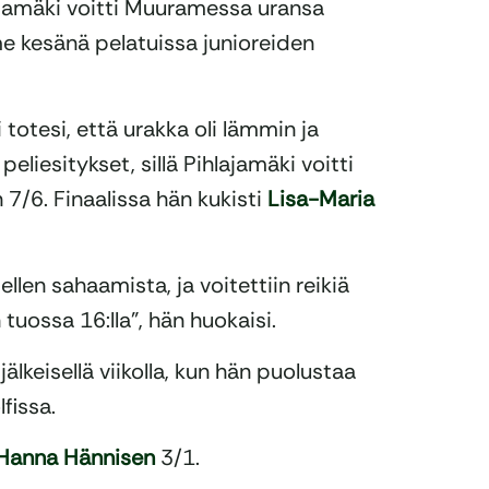
lajamäki voitti Muuramessa uransa
me kesänä pelatuissa junioreiden
totesi, että urakka oli lämmin ja
eliesitykset, sillä Pihlajamäki voitti
7/6. Finaalissa hän kukisti
Lisa-Maria
tellen sahaamista, ja voitettiin reikiä
tuossa 16:lla”, hän huokaisi.
älkeisellä viikolla, kun hän puolustaa
fissa.
Hanna Hännisen
3/1.