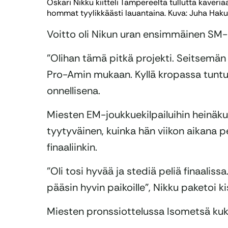
Oskari Nikku kiitteli Tampereelta tullutta kaveria
hommat tyylikkäästi lauantaina. Kuva: Juha Haku
Voitto oli Nikun uran ensimmäinen SM-k
”Olihan tämä pitkä projekti. Seitsemän 
Pro-Amin mukaan. Kyllä kropassa tuntu
onnellisena.
Miesten EM-joukkuekilpailuihin heinäkuu
tyytyväinen, kuinka hän viikon aikana pel
finaaliinkin.
”Oli tosi hyvää ja stediä peliä finaalissa.
pääsin hyvin paikoille”, Nikku paketoi k
Miesten pronssiottelussa Isometsä kuk