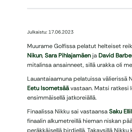
Julkaistu: 17.06.2023
Muurame Golfissa pelatut helteiset rei
Nikun
,
Sara Pihlajamäen
ja
David Barbe
mitalinsa ansainneet, sillä urakka oli me
Lauantaiaamuna pelatuissa välierissä N
Eetu Isometsää
vastaan. Matsi ratkesi 
ensimmäisellä jatkoreiällä.
Finaalissa Nikku sai vastaansa
Saku Elli
finaalin alkumetreillä hieman niskan pääl
peräkkäisellä birdiellä. Takaysillä Nikku 