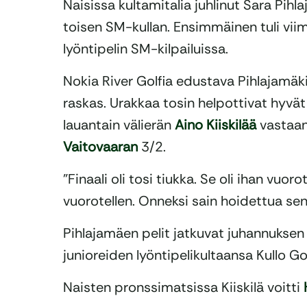
Naisissa kultamitalia juhlinut Sara Pih
toisen SM-kullan. Ensimmäinen tuli vii
lyöntipelin SM-kilpailuissa.
Nokia River Golfia edustava Pihlajamäki 
raskas. Urakkaa tosin helpottivat hyvät p
lauantain välierän
Aino Kiiskilää
vastaan 
Vaitovaaran
3/2.
”Finaali oli tosi tiukka. Se oli ihan vuoro
vuorotellen. Onneksi sain hoidettua sen 
Pihlajamäen pelit jatkuvat juhannuksen j
junioreiden lyöntipelikultaansa Kullo Gol
Naisten pronssimatsissa Kiiskilä voitti