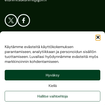
Aloita Golf
Käytämme evästeitä käyttökokemuksen
parantamiseen, analytiikkaan ja personoidun sisällön
Liitto
tuottamiseen. Luvallasi hyödynnämme evästeitä myös
markkinoinnin kohdentamiseen.
Kilpagolf
Hyväksy
Kiellä
Copyright 2025, All rights reserved.
Hallitse vaihtoehtoja
Evästeasetukset