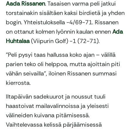
Aada Rissanen
. Tasaisen varma peli jatkui
torstainakin sisältäen kaksi birdietä ja yhden
bogin. Yhteistuloksella -4/69-71. Rissanen
on ottanut kolmen lyönnin kaulan ennen
Ada
Huhtalaa
(Viipurin Golf) -1 (72-71).
”Peli pysyi taas hallussa koko ajan – välillä
parien teko oli helppoa, mutta ajoittain piti
vähän seivailla”, iloinen Rissanen summasi
kierrosta.
Iltapäivän sadekuurot ja noussut tuuli
haastoivat mailavalinnoissa ja yleisesti
välineiden kuivana pitämisessä.
Vaihtelevassa kelissä pärjäämisessä