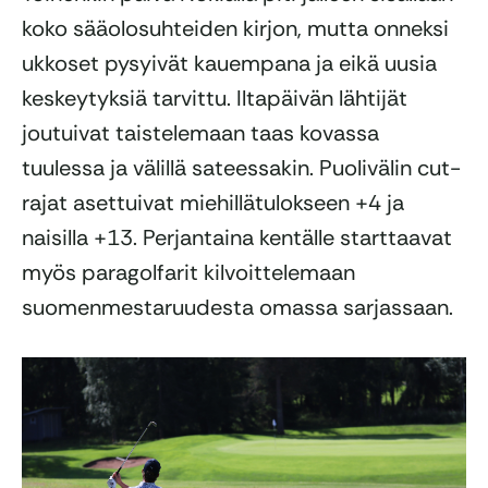
koko sääolosuhteiden kirjon, mutta onneksi
ukkoset pysyivät kauempana ja eikä uusia
keskeytyksiä tarvittu. Iltapäivän lähtijät
joutuivat taistelemaan taas kovassa
tuulessa ja välillä sateessakin. Puolivälin cut-
rajat asettuivat miehillätulokseen +4 ja
naisilla +13. Perjantaina kentälle starttaavat
myös paragolfarit kilvoittelemaan
suomenmestaruudesta omassa sarjassaan.