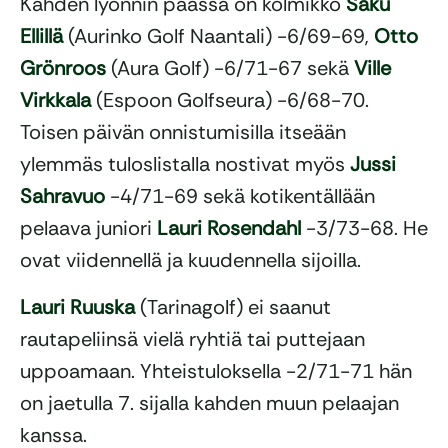
Kahden lyönnin päässä on kolmikko
Saku
Ellillä
(Aurinko Golf Naantali) -6/69-69,
Otto
Grönroos
(Aura Golf) -6/71-67 sekä
Ville
Virkkala
(Espoon Golfseura) -6/68-70.
Toisen päivän onnistumisilla itseään
ylemmäs tuloslistalla nostivat myös
Jussi
Sahravuo
-4/71-69 sekä kotikentällään
pelaava juniori
Lauri Rosendahl
-3/73-68. He
ovat viidennellä ja kuudennella sijoilla.
Lauri Ruuska
(Tarinagolf) ei saanut
rautapeliinsä vielä ryhtiä tai puttejaan
uppoamaan. Yhteistuloksella -2/71-71 hän
on jaetulla 7. sijalla kahden muun pelaajan
kanssa.