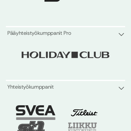
Pääyhteistyökumppanit Pro
Yhteistyökumppanit