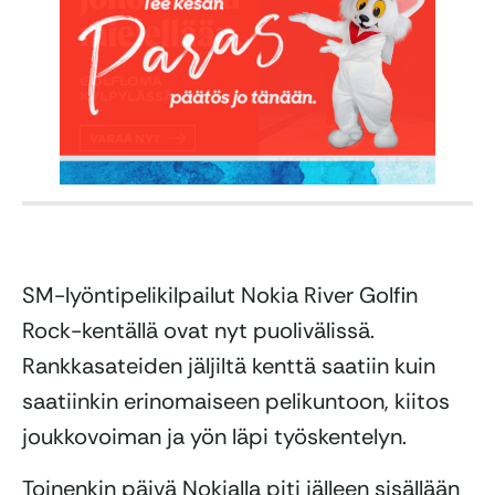
SM-lyöntipelikilpailut Nokia River Golfin
Rock-kentällä ovat nyt puolivälissä.
Rankkasateiden jäljiltä kenttä saatiin kuin
saatiinkin erinomaiseen pelikuntoon, kiitos
joukkovoiman ja yön läpi työskentelyn.
Toinenkin päivä Nokialla piti jälleen sisällään