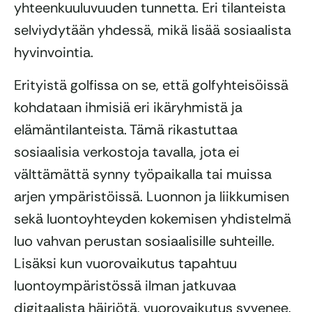
yhteenkuuluvuuden tunnetta. Eri tilanteista
selviydytään yhdessä, mikä lisää sosiaalista
hyvinvointia.
Erityistä golfissa on se, että golfyhteisöissä
kohdataan ihmisiä eri ikäryhmistä ja
elämäntilanteista. Tämä rikastuttaa
sosiaalisia verkostoja tavalla, jota ei
välttämättä synny työpaikalla tai muissa
arjen ympäristöissä. Luonnon ja liikkumisen
sekä luontoyhteyden kokemisen yhdistelmä
luo vahvan perustan sosiaalisille suhteille.
Lisäksi kun vuorovaikutus tapahtuu
luontoympäristössä ilman jatkuvaa
digitaalista häiriötä, vuorovaikutus syvenee.