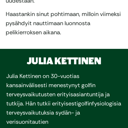
uudestaan.
Haastankin sinut pohtimaan, milloin viimeksi
pysähdyit nauttimaan luonnosta
pelikierroksen aikana.
JULIA KETTINEN
Julia
Kettinen
on 30-vuotias
kansainvälisesti
menestynyt
golfin
terveysvaikutusten
erityisasiantuntija
ja
tutkija
. Hän
tutkii
erityisesti
golfin
fysiologisia
terveysvaikutuksia
sydän-
ja
verisuonitautien