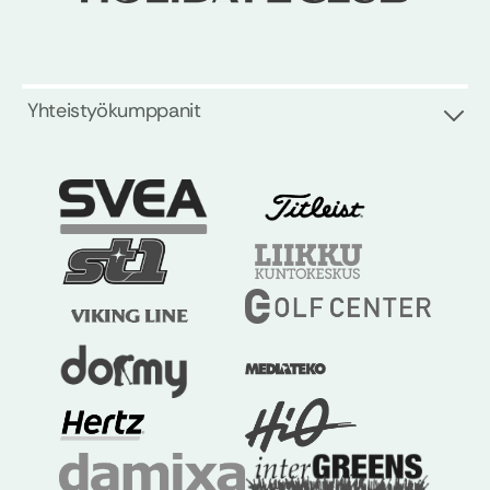
Yhteistyökumppanit