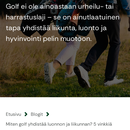
Golf ei ole ainoastaan urheilu- tai
harrastuslaji – se on ainutlaatuinen
tapa yhdistää liikunta, luonto ja
hyvinvointi pelin muotoon.
Etusivu
Blogit
Miten golf yhdistää luonnon ja liikunnan? 5 vinkkiä