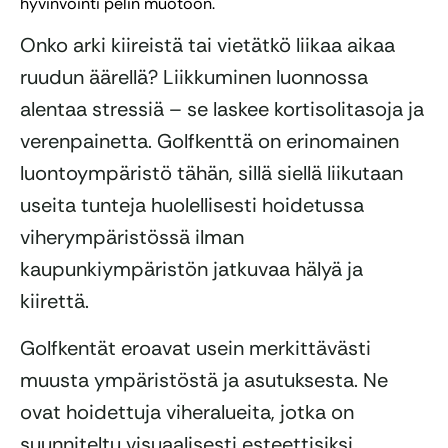
hyvinvointi pelin muotoon.
Onko arki kiireistä tai vietätkö liikaa aikaa
ruudun äärellä? Liikkuminen luonnossa
alentaa stressiä – se laskee kortisolitasoja ja
verenpainetta. Golfkenttä on erinomainen
luontoympäristö tähän, sillä siellä liikutaan
useita tunteja huolellisesti hoidetussa
viherympäristössä ilman
kaupunkiympäristön jatkuvaa hälyä ja
kiirettä.
Golfkentät eroavat usein merkittävästi
muusta ympäristöstä ja asutuksesta. Ne
ovat hoidettuja viheralueita, jotka on
suunniteltu visuaalisesti esteettisiksi.