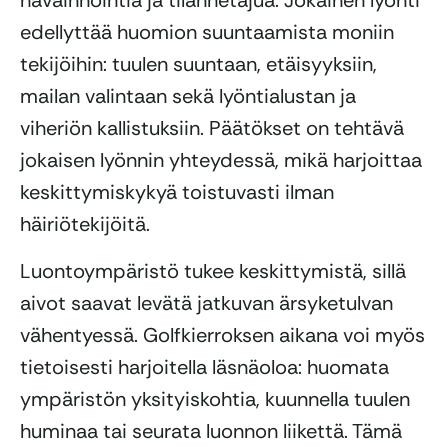
havainnointia ja tilannetajua. Jokainen lyönti
edellyttää huomion suuntaamista moniin
tekijöihin: tuulen suuntaan, etäisyyksiin,
mailan valintaan sekä lyöntialustan ja
viheriön kallistuksiin. Päätökset on tehtävä
jokaisen lyönnin yhteydessä, mikä harjoittaa
keskittymiskykyä toistuvasti ilman
häiriötekijöitä.
Luontoympäristö tukee keskittymistä, sillä
aivot saavat levätä jatkuvan ärsyketulvan
vähentyessä. Golfkierroksen aikana voi myös
tietoisesti harjoitella läsnäoloa: huomata
ympäristön yksityiskohtia, kuunnella tuulen
huminaa tai seurata luonnon liikettä. Tämä