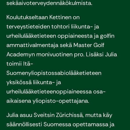
sekä
aivoterveyden
näkökulmista
.
Koulutukseltaan
Kettinen
on
t
erveystieteiden
tohtori
liikunta-
ja
urheilulääketieteen
oppiaineesta
ja
golfin
ammattivalmentaja
sekä
Master Golf
Academyn
monivuotinen
pro.
Lisäksi
Julia
toimii
Itä-
Suomen
y
liopistossa
b
iolääketieteen
yksikössä
liikunta-
ja
urheilulääketieteen
oppiaineessa
osa-
aikaisena
yliopisto-opettajana
.
Julia
asuu
Sveitsin
Zürichissä
,
mutta
käy
säännöllisesti
Suomessa
opettamassa
ja