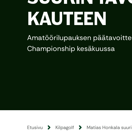
KAUTEEN
Amatöörilupauksen päätavoitt
Championship kesäkuussa
Etusivu
Kilpagolf
Matias Honkala suuri