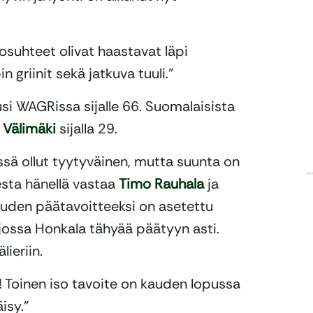
Olosuhteet olivat haastavat läpi
 griinit sekä jatkuva tuuli.”
usi WAGRissa sijalle 66. Suomalaisista
 Välimäki
sijalla 29.
sä ollut tyytyväinen, mutta suunta on
sta hänellä vastaa
Timo Rauhala
ja
auden päätavoitteeksi on asetettu
ossa Honkala tähyää päätyyn asti.
ieriin.
 Toinen iso tavoite on kauden lopussa
isy.”