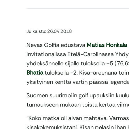
Julkaistu: 26.04.2018
Nevas Golfia edustava
Matias Honkala
Invitationalissa Etelä-Carolinassa Yhdysva
yhdeksännelle sijalle tuloksella +5 (76,
Bhatia
tuloksella -2. Kisa-areenana toi
yksityinen kenttä vartin päässä legend
Suomen suurimpiin golflupauksiin kuul
turnaukseen mukaan toista kertaa viime
”Koko matka oli aivan mahtava. Varmast
kisakokemuksistani. Kisan pelasin ihan h