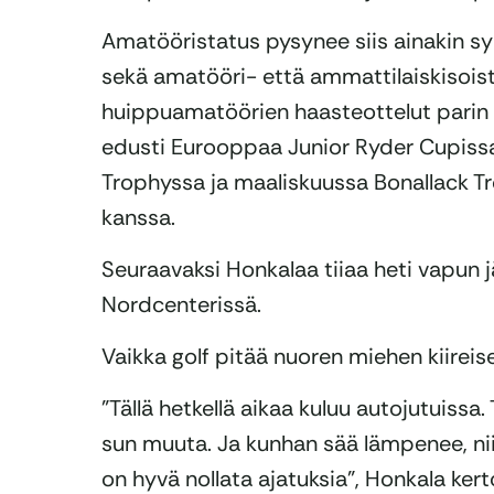
Amatööristatus pysynee siis ainakin syk
sekä amatööri- että ammattilaiskisois
huippuamatöörien haasteottelut parin
edusti Eurooppaa Junior Ryder Cupissa
Trophyssa ja maaliskuussa Bonallack 
kanssa.
Seuraavaksi Honkalaa tiiaa heti vapun j
Nordcenterissä.
Vaikka golf pitää nuoren miehen kiirei
”Tällä hetkellä aikaa kuluu autojutuissa.
sun muuta. Ja kunhan sää lämpenee, niin 
on hyvä nollata ajatuksia”, Honkala kert