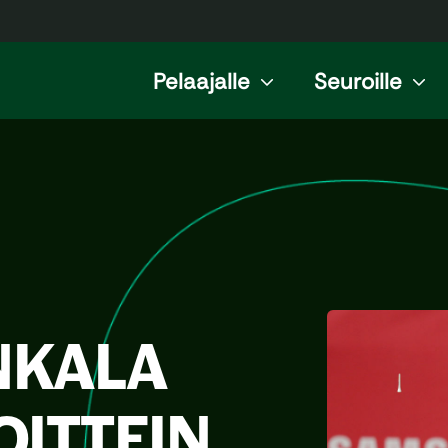
Pelaajalle
Seuroille
NKALA
OITTEIN