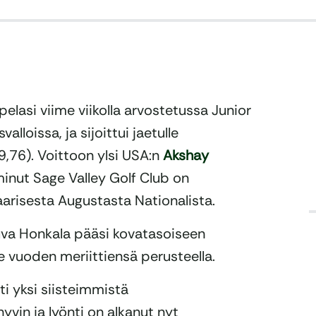
pelasi viime viikolla arvostetussa Junior
lloissa, ja sijoittui jaetulle
69,76). Voittoon ylsi USA:n
Akshay
minut Sage Valley Golf Club on
aarisesta Augustasta Nationalista.
uva Honkala pääsi kovatasoiseen
 vuoden meriittiensä perusteella.
i yksi siisteimmistä
yvin ja lyönti on alkanut nyt