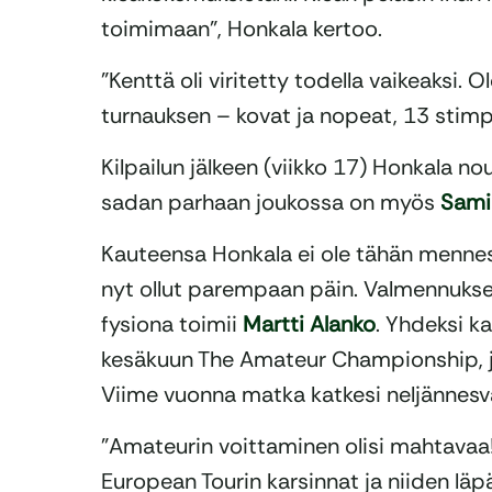
toimimaan”, Honkala kertoo.
”Kenttä oli viritetty todella vaikeaksi. 
turnauksen – kovat ja nopeat, 13 stimpin
Kilpailun jälkeen (viikko 17) Honkala no
sadan parhaan joukossa on myös
Sami
Kauteensa Honkala ei ole tähän mennes
nyt ollut parempaan päin. Valmennukse
fysiona toimii
Martti Alanko
. Yhdeksi k
kesäkuun The Amateur Championship, j
Viime vuonna matka katkesi neljännesväl
”Amateurin voittaminen olisi mahtavaa!
European Tourin karsinnat ja niiden läpä