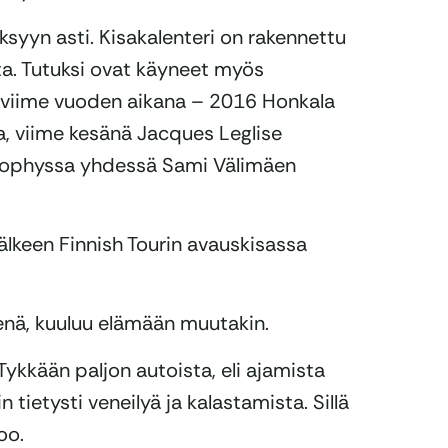
syyn asti. Kisakalenteri on rakennettu
ta. Tutuksi ovat käyneet myös
 viime vuoden aikana – 2016 Honkala
, viime kesänä Jacques Leglise
Trophyssa yhdessä Sami Välimäen
älkeen Finnish Tourin avauskisassa
senä, kuuluu elämään muutakin.
 Tykkään paljon autoista, eli ajamista
tietysti veneilyä ja kalastamista. Sillä
oo.