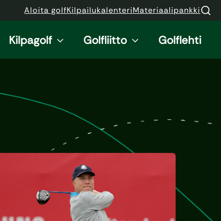
Aloita golf
Kilpailukalenteri
Materiaalipankki
Kilpagolf
Golfliitto
Golflehti