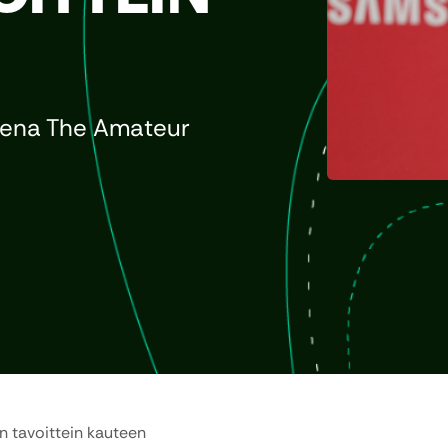
eena The Amateur
n tavoittein kauteen