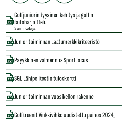
Golfjuniorin fyysinen kehitys ja golfin
taitoharjoittelu
Sami Kalaja
Junioritoiminnan Laatumerkkikriteeristö
Psyykkinen valmennus SportFocus
SGL Lähipelitestin tuloskortti
Junioritoiminnan vuosikellon rakenne
Golftreenit Vinkkivihko uudistettu painos 2024_1