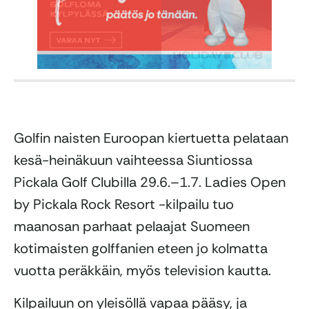
Golfin naisten Euroopan kiertuetta pelataan
kesä-heinäkuun vaihteessa Siuntiossa
Pickala Golf Clubilla 29.6.–1.7. Ladies Open
by Pickala Rock Resort -kilpailu tuo
maanosan parhaat pelaajat Suomeen
kotimaisten golffanien eteen jo kolmatta
vuotta peräkkäin, myös television kautta.
Kilpailuun on yleisöllä vapaa pääsy, ja