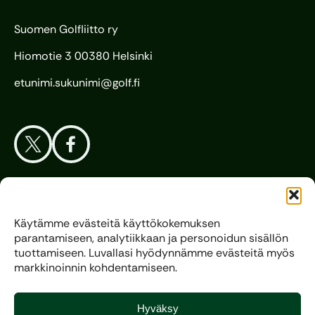
Suomen Golfliitto ry
Hiomotie 3 00380 Helsinki
etunimi.sukunimi@golf.fi
Aloita Golf
Käytämme evästeitä käyttökokemuksen
parantamiseen, analytiikkaan ja personoidun sisällön
Liitto
tuottamiseen. Luvallasi hyödynnämme evästeitä myös
markkinoinnin kohdentamiseen.
Kilpagolf
Hyväksy