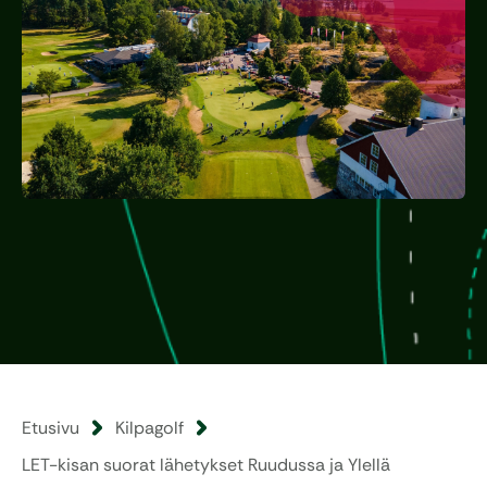
Etusivu
Kilpagolf
LET-kisan suorat lähetykset Ruudussa ja Ylellä