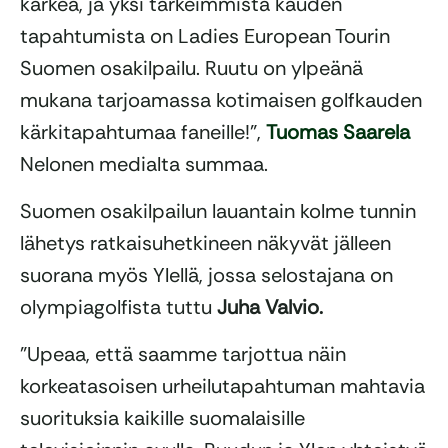
kärkeä, ja yksi tärkeimmistä kauden
tapahtumista on Ladies European Tourin
Suomen osakilpailu. Ruutu on ylpeänä
mukana tarjoamassa kotimaisen golfkauden
kärkitapahtumaa faneille!”,
Tuomas Saarela
Nelonen medialta summaa.
Suomen osakilpailun lauantain kolme tunnin
lähetys ratkaisuhetkineen näkyvät jälleen
suorana myös Ylellä, jossa selostajana on
olympiagolfista tuttu
Juha Valvio.
”Upeaa, että saamme tarjottua näin
korkeatasoisen urheilutapahtuman mahtavia
suorituksia kaikille suomalaisille