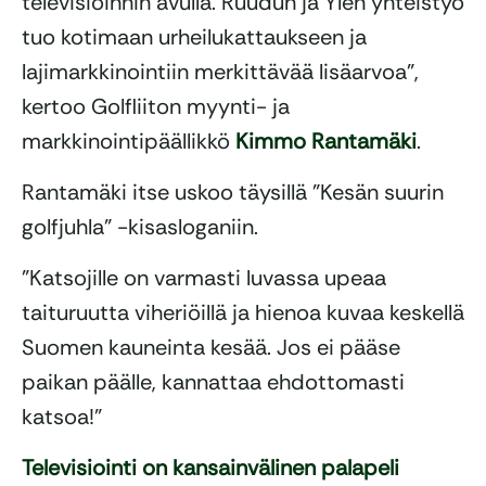
televisioinnin avulla. Ruudun ja Ylen yhteistyö
tuo kotimaan urheilukattaukseen ja
lajimarkkinointiin merkittävää lisäarvoa”,
kertoo Golfliiton myynti- ja
markkinointipäällikkö
Kimmo Rantamäki
.
Rantamäki itse uskoo täysillä ”Kesän suurin
golfjuhla” -kisasloganiin.
”Katsojille on varmasti luvassa upeaa
taituruutta viheriöillä ja hienoa kuvaa keskellä
Suomen kauneinta kesää. Jos ei pääse
paikan päälle, kannattaa ehdottomasti
katsoa!”
Televisiointi on kansainvälinen palapeli