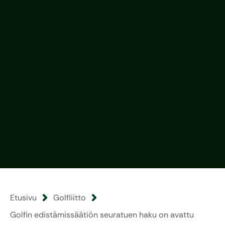
Etusivu
Golfliitto
Golfin edistämissäätiön seuratuen haku on avattu