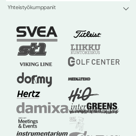
Yhteistyökumppanit