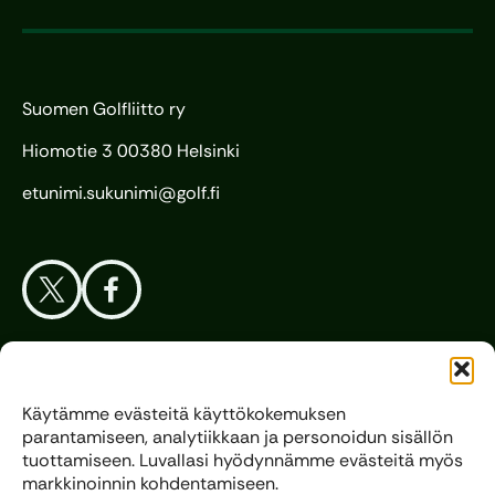
Suomen Golfliitto ry
Hiomotie 3 00380 Helsinki
etunimi.sukunimi@golf.fi
Aloita Golf
Käytämme evästeitä käyttökokemuksen
parantamiseen, analytiikkaan ja personoidun sisällön
Liitto
tuottamiseen. Luvallasi hyödynnämme evästeitä myös
markkinoinnin kohdentamiseen.