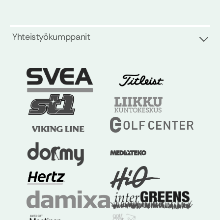
Yhteistyökumppanit