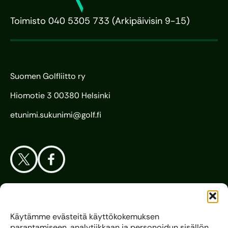
Toimisto 040 5305 733 (Arkipäivisin 9-15)
Suomen Golfliitto ry
Hiomotie 3 00380 Helsinki
etunimi.sukunimi@golf.fi
Aloita Golf
Käytämme evästeitä käyttökokemuksen
parantamiseen, analytiikkaan ja personoidun sisällön