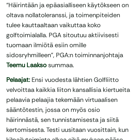
“Häirintään ja epäasialliseen käytökseen on
oltava nollatoleranssi, ja toimenpiteiden
tulee kauttaaltaan vaikuttaa koko
golftoimialalla. PGA sitoutuu aktiivisesti
tuomaan ilmiötä esiin omille
sidosryhmilleen”, PGA:n toiminnanjohtaja
Teemu Laakso
summaa.
Pelaajat:
Ensi vuodesta lähtien Golfliitto
velvoittaa kaikkia liiton kansallisia kiertueita
pelaavia pelaajia tekemään virtuaalisen
sääntötestin, jossa on myös osio
häirinnästä, sen tunnistamisesta ja siitä
kertomisesta. Testi uusitaan vuosittain, kun
kilpailutoiminta alkaa eikä mukaan pääse