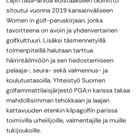
Lajin tasa-arvoa edistääkseen Golfliitto
sitoutui vuonna 2019 kansainväliseen
Women in golf-peruskirjaan, jonka
tavoitteena on avoin ja yhdenvertainen
golfkulttuuri. Lisäksi täsmennetyillä
toimenpiteillä halutaan tarttua
häirintäilmiöön ja sen tiedostamiseen
pelaaja-, seura- sekä valmennus- ja
koulutustasoilla. Yhteistyö Suomen
golfammattilaisjärjestö PGA:n kanssa takaa
mahdollisimman tehokkaan ja laajan
kattavuuden etenkin kilpagolfin parissa
toimivilla urheilijoille, valmentajille ja muille
tukijoukoille.