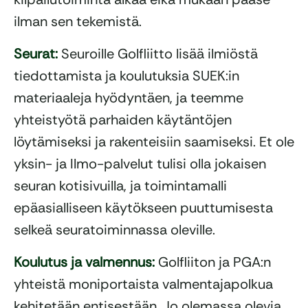
ilman sen tekemistä.
Seurat:
Seuroille Golfliitto lisää ilmiöstä
tiedottamista ja koulutuksia SUEK:in
materiaaleja hyödyntäen, ja teemme
yhteistyötä parhaiden käytäntöjen
löytämiseksi ja rakenteisiin saamiseksi. Et ole
yksin- ja Ilmo-palvelut tulisi olla jokaisen
seuran kotisivuilla, ja toimintamalli
epäasialliseen käytökseen puuttumisesta
selkeä seuratoiminnassa oleville.
Koulutus ja valmennus:
Golfliiton ja PGA:n
yhteistä moniportaista valmentajapolkua
kehitetään entisestään. Jo olemassa olevia