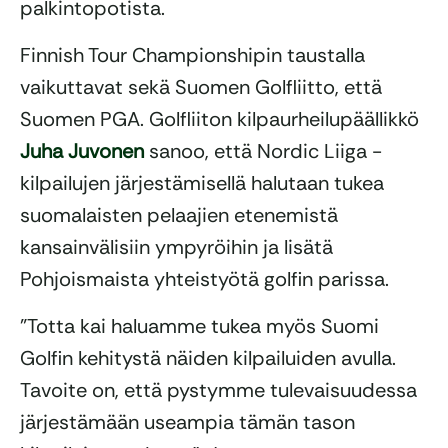
palkintopotista.
Finnish Tour Championshipin taustalla
vaikuttavat sekä Suomen Golfliitto, että
Suomen PGA. Golfliiton kilpaurheilupäällikkö
Juha Juvonen
sanoo, että Nordic Liiga -
kilpailujen järjestämisellä halutaan tukea
suomalaisten pelaajien etenemistä
kansainvälisiin ympyröihin ja lisätä
Pohjoismaista yhteistyötä golfin parissa.
”Totta kai haluamme tukea myös Suomi
Golfin kehitystä näiden kilpailuiden avulla.
Tavoite on, että pystymme tulevaisuudessa
järjestämään useampia tämän tason