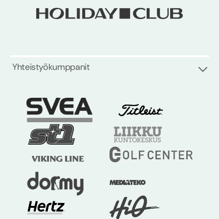
Yhteistyökumppanit