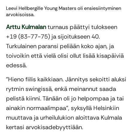
Leevi Hellbergille Young Masters oli ensiesiintyminen
arvokisoissa.
Arttu Kulmalan
turnaus päättyi tulokseen
+19 (83-77-75) ja sijoitukseen 40.
Turkulainen paransi peliään koko ajan, ja
toivoikin että vielä olisi ollut lisää kisapäiviä
edessä.
”Hieno fiilis kaikkiaan. Jännitys sekoitti aluksi
rytmin swingissä, enkä meinannut saada
pelistä kiinni. Tänään oli jo helpompaa ja tai
ainakin normaalimpaa”, syksyllä Helsinkiin
muuttava ja urheilulukion aloittava Kulmala
kertasi arvokisadebyyttiään.