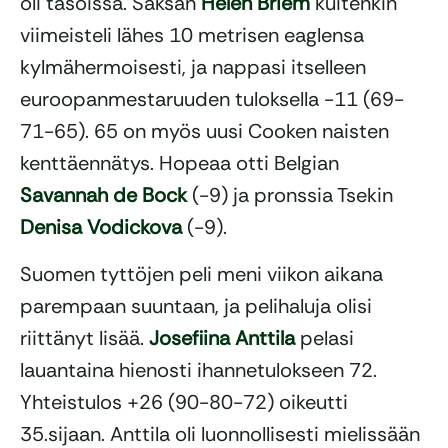
oli tasoissa. Saksan
Helen Briem
kuitenkin
viimeisteli lähes 10 metrisen eaglensa
kylmähermoisesti, ja nappasi itselleen
euroopanmestaruuden tuloksella -11 (69-
71-65). 65 on myös uusi Cooken naisten
kenttäennätys. Hopeaa otti Belgian
Savannah de Bock
(-9) ja pronssia Tsekin
Denisa Vodickova
(-9).
Suomen tyttöjen peli meni viikon aikana
parempaan suuntaan, ja pelihaluja olisi
riittänyt lisää.
Josefiina Anttila
pelasi
lauantaina hienosti ihannetulokseen 72.
Yhteistulos +26 (90-80-72) oikeutti
35.sijaan. Anttila oli luonnollisesti mielissään