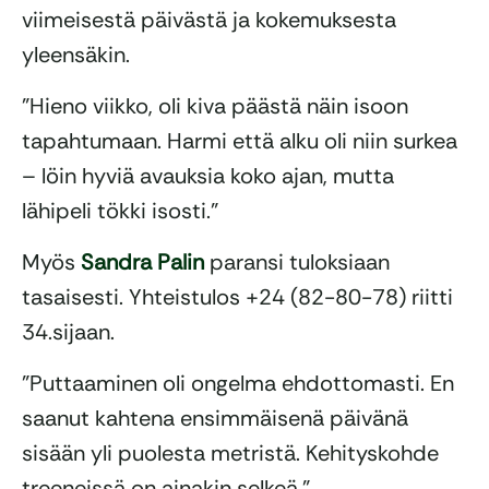
viimeisestä päivästä ja kokemuksesta
yleensäkin.
”Hieno viikko, oli kiva päästä näin isoon
tapahtumaan. Harmi että alku oli niin surkea
– löin hyviä avauksia koko ajan, mutta
lähipeli tökki isosti.”
Myös
Sandra Palin
paransi tuloksiaan
tasaisesti. Yhteistulos +24 (82-80-78) riitti
34.sijaan.
”Puttaaminen oli ongelma ehdottomasti. En
saanut kahtena ensimmäisenä päivänä
sisään yli puolesta metristä. Kehityskohde
treeneissä on ainakin selkeä.”