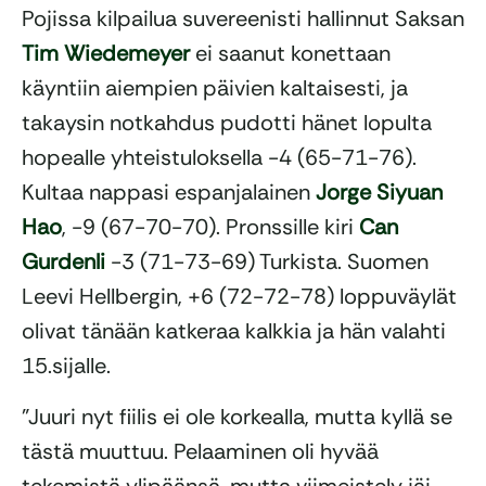
Pojissa kilpailua suvereenisti hallinnut Saksan
Tim Wiedemeyer
ei saanut konettaan
käyntiin aiempien päivien kaltaisesti, ja
takaysin notkahdus pudotti hänet lopulta
hopealle yhteistuloksella -4 (65-71-76).
Kultaa nappasi espanjalainen
Jorge Siyuan
Hao
, -9 (67-70-70). Pronssille kiri
Can
Gurdenli
-3 (71-73-69) Turkista. Suomen
Leevi Hellbergin, +6 (72-72-78) loppuväylät
olivat tänään katkeraa kalkkia ja hän valahti
15.sijalle.
”Juuri nyt fiilis ei ole korkealla, mutta kyllä se
tästä muuttuu. Pelaaminen oli hyvää