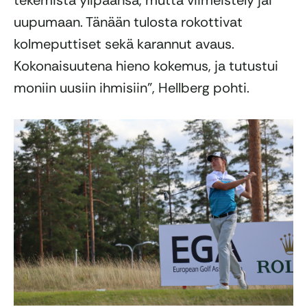
tekemistä ylipäänsä, mutta viimeistely jäi
uupumaan. Tänään tulosta rokottivat
kolmeputtiset sekä karannut avaus.
Kokonaisuutena hieno kokemus, ja tutustui
moniin uusiin ihmisiin”, Hellberg pohti.