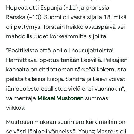
Hopeaa otti Espanja (-11) ja pronssia
Ranska (-10). Suomi oli vasta sijalla 18, mikä
oli pettymys. Torstain heikko avauspäivä vei
mahdollisuudet korkeammilta sijoilta.
”Positiivista että peli oli nousujohteista!
Harmittava lopetus tänään Leevillä. Pelaajien
kannalta on ehdottoman tärkeää kokemusta
pelata tällaisia kisoja. Sandra ja Leevi voivat
iän puolesta osallistua vielä ensi vuonnakin”,
valmentaja
Mikael Mustonen
summasi
viikkoa.
Mustosen mukaan suurin ero kärkimaihin on
selvästi lähipelilyönneissä. Young Masters oli