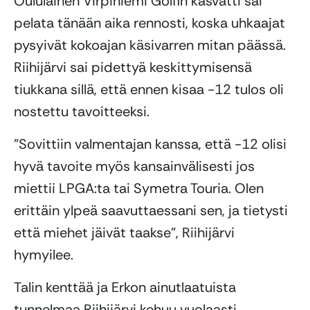
Oululainen Virpiniemi Golfin kasvatti sai
pelata tänään aika rennosti, koska uhkaajat
pysyivät kokoajan käsivarren mitan päässä.
Riihijärvi sai pidettyä keskittymisensä
tiukkana sillä, että ennen kisaa -12 tulos oli
nostettu tavoitteeksi.
”Sovittiin valmentajan kanssa, että -12 olisi
hyvä tavoite myös kansainvälisesti jos
miettii LPGA:ta tai Symetra Touria. Olen
erittäin ylpeä saavuttaessani sen, ja tietysti
että miehet jäivät taakse”, Riihijärvi
hymyilee.
Talin kenttää ja Erkon ainutlaatuista
tunnelmaa Riihijärvi kehuu vuolaasti.