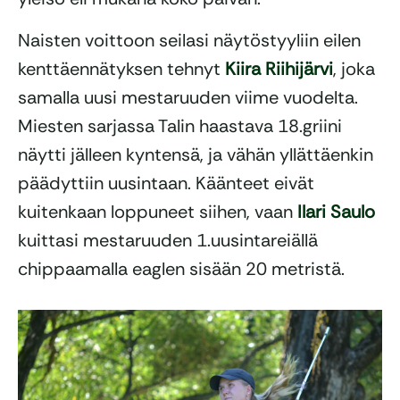
Naisten voittoon seilasi näytöstyyliin eilen
kenttäennätyksen tehnyt
Kiira Riihijärvi
, joka
samalla uusi mestaruuden viime vuodelta.
Miesten sarjassa Talin haastava 18.griini
näytti jälleen kyntensä, ja vähän yllättäenkin
päädyttiin uusintaan. Käänteet eivät
kuitenkaan loppuneet siihen, vaan
Ilari Saulo
kuittasi mestaruuden 1.uusintareiällä
chippaamalla eaglen sisään 20 metristä.