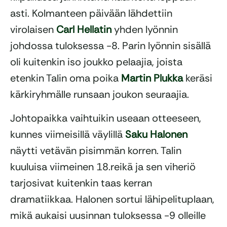
asti. Kolmanteen päivään lähdettiin
virolaisen
Carl Hellatin
yhden lyönnin
johdossa tuloksessa -8. Parin lyönnin sisällä
oli kuitenkin iso joukko pelaajia, joista
etenkin Talin oma poika
Martin Plukka
keräsi
kärkiryhmälle runsaan joukon seuraajia.
Johtopaikka vaihtuikin useaan otteeseen,
kunnes viimeisillä väylillä
Saku Halonen
näytti vetävän pisimmän korren. Talin
kuuluisa viimeinen 18.reikä ja sen viheriö
tarjosivat kuitenkin taas kerran
dramatiikkaa. Halonen sortui lähipelituplaan,
mikä aukaisi uusinnan tuloksessa -9 olleille