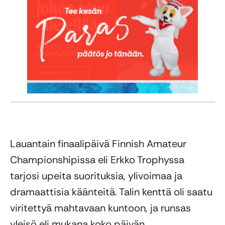
Lauantain finaalipäivä Finnish Amateur
Championshipissa eli Erkko Trophyssa
tarjosi upeita suorituksia, ylivoimaa ja
dramaattisia käänteitä. Talin kenttä oli saatu
viritettyä mahtavaan kuntoon, ja runsas
yleisö eli mukana koko päivän.