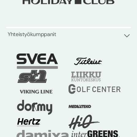
Yhteistyökumppanit