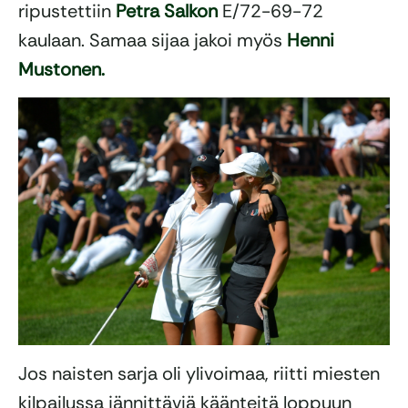
ripustettiin
Petra Salkon
E/72-69-72
kaulaan. Samaa sijaa jakoi myös
Henni
Mustonen.
Jos naisten sarja oli ylivoimaa, riitti miesten
kilpailussa jännittäviä käänteitä loppuun