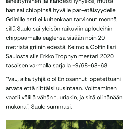
lähestyminen jäi kahdesti lyhyeksi, mutta
hän sai chippinsä hyvälle par-etäisyydelle.
Griinille asti ei kuitenkaan tarvinnut mennä,
sillä Saulo sai yleisön raikuviin aplodeihin
chippaamalla eaglensa sisään noin 20
metristä griinin edestä. Keimola Golfin Ilari
Saulosta siis Erkko Trophyn mestari 2020
tasaisen varmalla sarjalla -9/68-68-68.
”Vau, aika tyhjä olo! En osannut lopetettuani
arvata että riittäisi uusintaan. Voittaminen
vaatii välillä vähän tuuriakin, ja sitä oli tänään
mukana”, Saulo summasi.