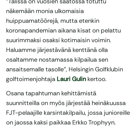
”Talissa on vuosien saatossa totuttu
näkemään monia ulkomaisia
huippuamatöörejä, mutta etenkin
koronapandemian aikana kisat on pelattu
suurimmaksi osaksi kotimaisin voimin.
Haluamme järjestävänä kenttänä olla
osaltamme nostamassa kilpailua sen
ansaitsemalle tasolle”, Helsingin Golfklubin
golftoimenjohtaja
Lauri Gulin
kertoo.
Osana tapahtuman kehittämistä
suunnitteilla on myös järjestää heinäkuussa
FJT-pelaajille karsintakilpailu, jossa junioreille
on jaossa kaksi paikkaa Erkko Trophyyn.