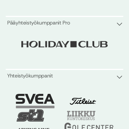
Pääyhteistyökumppanit Pro
Yhteistyökumppanit