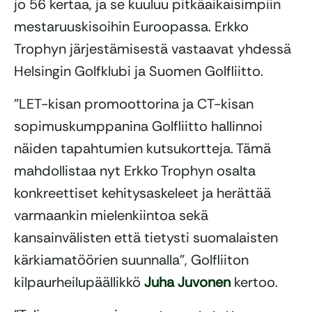
jo 56 kertaa, ja se kuuluu pitkäaikaisimpiin
mestaruuskisoihin Euroopassa. Erkko
Trophyn järjestämisestä vastaavat yhdessä
Helsingin Golfklubi ja Suomen Golfliitto.
”LET-kisan promoottorina ja CT-kisan
sopimuskumppanina Golfliitto hallinnoi
näiden tapahtumien kutsukortteja. Tämä
mahdollistaa nyt Erkko Trophyn osalta
konkreettiset kehitysaskeleet ja herättää
varmaankin mielenkiintoa sekä
kansainvälisten että tietysti suomalaisten
kärkiamatöörien suunnalla”, Golfliiton
kilpaurheilupäällikkö
Juha Juvonen
kertoo.