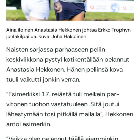
Aina iloinen Anastasia Hekkonen johtaa Erkko Trophyn
juhlakilpailua. Kuva: Juha Hakulinen
Naisten sarjassa parhaaseen peliin
keskiviikkona pystyi kotikentällään pelannut
Anastasia Hekkonen. Hänen peliinsä kova
tuuli vaikutti jonkin verran.
”Esimerkiksi 17. reiästä tuli melkein par-
vitonen tuohon vastatuuleen. Sitä joutui
lähestymään tosi pitkällä mailalla”, Hekkonen
antoi esimerkin.
”Vaikka olen pelannut täällä aiemminkin