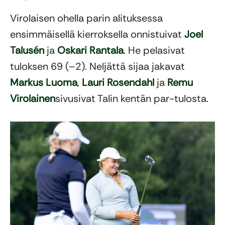
Virolaisen ohella parin alituksessa
ensimmäisellä kierroksella onnistuivat
Joel
Talusén
ja
Oskari Rantala
. He pelasivat
tuloksen 69 (–2). Neljättä sijaa jakavat
Markus Luoma
,
Lauri Rosendahl
ja
Remu
Virolainen
sivusivat Talin kentän par-tulosta.