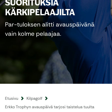
SUORITUKSIA
KÄRKIPELAAJILTA
Par-tuloksen alitti avauspäivänä
vain kolme pelaajaa.
Etusivu
Kilpagolf
Erkko Trophyn avauspäivä tarjosi taistelua tuulta