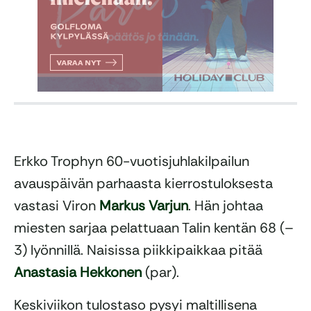
Erkko Trophyn 60-vuotisjuhlakilpailun
avauspäivän parhaasta kierrostuloksesta
vastasi Viron
Markus Varjun
. Hän johtaa
miesten sarjaa pelattuaan Talin kentän 68 (–
3) lyönnillä. Naisissa piikkipaikkaa pitää
Anastasia Hekkonen
(par).
Keskiviikon tulostaso pysyi maltillisena