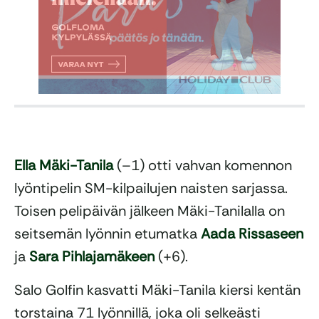
Ella Mäki-Tanila
(–1) otti vahvan komennon
lyöntipelin SM-kilpailujen naisten sarjassa.
Toisen pelipäivän jälkeen Mäki-Tanilalla on
seitsemän lyönnin etumatka
Aada Rissaseen
ja
Sara Pihlajamäkeen
(+6).
Salo Golfin kasvatti Mäki-Tanila kiersi kentän
torstaina 71 lyönnillä, joka oli selkeästi