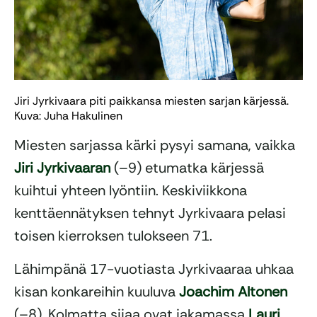
Jiri Jyrkivaara piti paikkansa miesten sarjan kärjessä.
Kuva: Juha Hakulinen
Miesten sarjassa kärki pysyi samana, vaikka
Jiri Jyrkivaaran
(–9) etumatka kärjessä
kuihtui yhteen lyöntiin. Keskiviikkona
kenttäennätyksen tehnyt Jyrkivaara pelasi
toisen kierroksen tulokseen 71.
Lähimpänä 17-vuotiasta Jyrkivaaraa uhkaa
kisan konkareihin kuuluva
Joachim Altonen
(–8). Kolmatta sijaa ovat jakamassa
Lauri