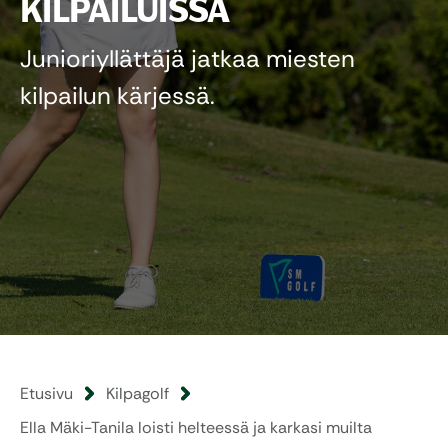
KILPAILUISSA
Junioriyllättäjä jatkaa miesten
kilpailun kärjessä.
Etusivu
Kilpagolf
Ella Mäki-Tanila loisti helteessä ja karkasi muilta