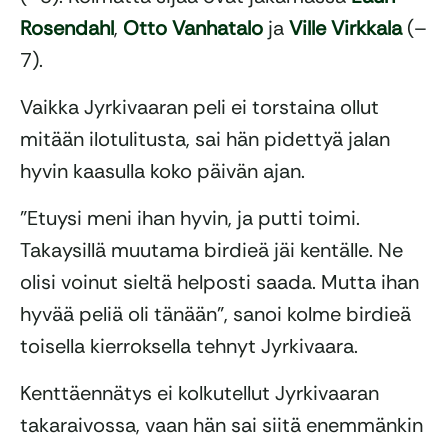
Rosendahl
,
Otto Vanhatalo
ja
Ville Virkkala
(–
7).
Vaikka Jyrkivaaran peli ei torstaina ollut
mitään ilotulitusta, sai hän pidettyä jalan
hyvin kaasulla koko päivän ajan.
”Etuysi meni ihan hyvin, ja putti toimi.
Takaysillä muutama birdieä jäi kentälle. Ne
olisi voinut sieltä helposti saada. Mutta ihan
hyvää peliä oli tänään”, sanoi kolme birdieä
toisella kierroksella tehnyt Jyrkivaara.
Kenttäennätys ei kolkutellut Jyrkivaaran
takaraivossa, vaan hän sai siitä enemmänkin