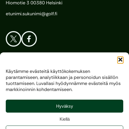
Hiomotie 3 00380 Helsinki
etunimi.sukunimi@golf.fi
Aloita Golf
Käytämme evästeitä käyttökokemuksen
parantamiseen, analytiikkaan ja personoidun sisällön
Liitto
tuottamiseen. Luvallasi hyödynnämme evästeitä myös
markkinoinnin kohdentamiseen.
Kilpagolf
Hyväksy
Kiellä