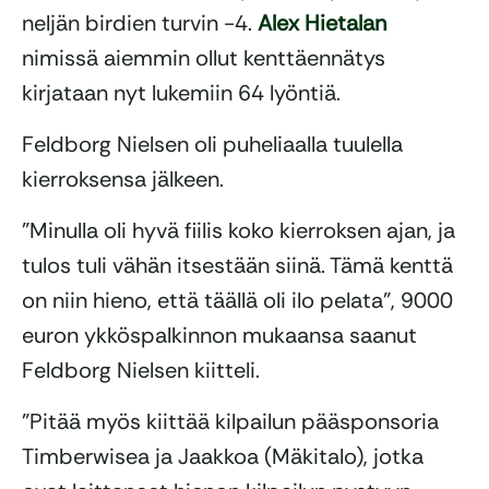
neljän birdien turvin -4.
Alex Hietalan
nimissä aiemmin ollut kenttäennätys
kirjataan nyt lukemiin 64 lyöntiä.
Feldborg Nielsen oli puheliaalla tuulella
kierroksensa jälkeen.
”Minulla oli hyvä fiilis koko kierroksen ajan, ja
tulos tuli vähän itsestään siinä. Tämä kenttä
on niin hieno, että täällä oli ilo pelata”, 9000
euron ykköspalkinnon mukaansa saanut
Feldborg Nielsen kiitteli.
”Pitää myös kiittää kilpailun pääsponsoria
Timberwisea ja Jaakkoa (Mäkitalo), jotka