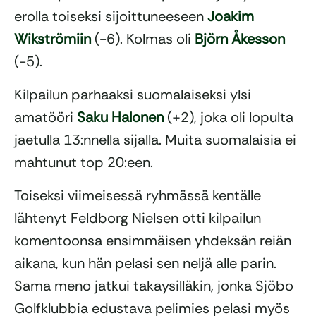
erolla toiseksi sijoittuneeseen
Joakim
Wikströmiin
(-6). Kolmas oli
Björn Åkesson
(-5).
Kilpailun parhaaksi suomalaiseksi ylsi
amatööri
Saku Halonen
(+2), joka oli lopulta
jaetulla 13:nnella sijalla. Muita suomalaisia ei
mahtunut top 20:een.
Toiseksi viimeisessä ryhmässä kentälle
lähtenyt Feldborg Nielsen otti kilpailun
komentoonsa ensimmäisen yhdeksän reiän
aikana, kun hän pelasi sen neljä alle parin.
Sama meno jatkui takaysilläkin, jonka Sjöbo
Golfklubbia edustava pelimies pelasi myös