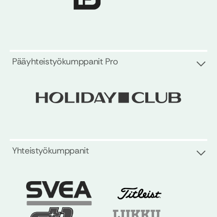
Pääyhteistyökumppanit Pro
Yhteistyökumppanit