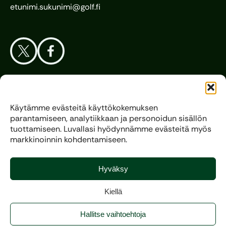
etunimi.sukunimi@golf.fi
Aloita Golf
Käytämme evästeitä käyttökokemuksen
parantamiseen, analytiikkaan ja personoidun sisällön
Liitto
tuottamiseen. Luvallasi hyödynnämme evästeitä myös
markkinoinnin kohdentamiseen.
Kilpagolf
Hyväksy
Kiellä
Copyright 2025, All rights reserved.
Hallitse vaihtoehtoja
Evästeasetukset