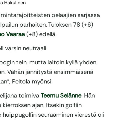
uha Hakulinen
imintarajoitteisten pelaajien sarjassa
ilpailun parhaiten. Tuloksen 78 (+6)
ho Vaaraa
(+8) edellä.
 varsin neutraali.
bogin tein, mutta laitoin kyllä yhden
ään. Vähän jännitystä ensimmäisenä
n”, Peltola myönsi.
jelijana toimiva
Teemu Selänne
. Hän
ierroksen ajan. Itsekin golfiin
e huippugolfin seuraaminen vierestä oli