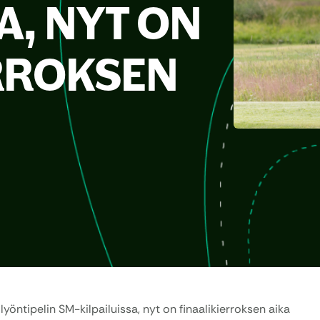
A, NYT ON
RROKSEN
yöntipelin SM-kilpailuissa, nyt on finaalikierroksen aika