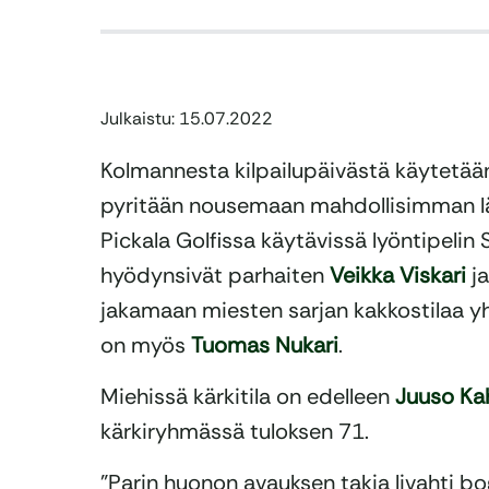
Julkaistu: 15.07.2022
Kolmannesta kilpailupäivästä käytetää
pyritään nousemaan mahdollisimman läh
Pickala Golfissa käytävissä lyöntipelin
hyödynsivät parhaiten
Veikka Viskari
j
jakamaan miesten sarjan kakkostilaa y
on myös
Tuomas Nukari
.
Miehissä kärkitila on edelleen
Juuso Ka
kärkiryhmässä tuloksen 71.
”Parin huonon avauksen takia livahti b