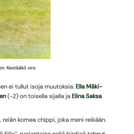
ien. Kestääkö vire
en ei tullut isoja muutoksia.
Ella Mäki-
en
(-2) on toisella sijalla ja
Elina Saksa
. reiän komea chippi, joka meni reikään.
vä fiilis”, perjantaina neljä birdieä tehnyt