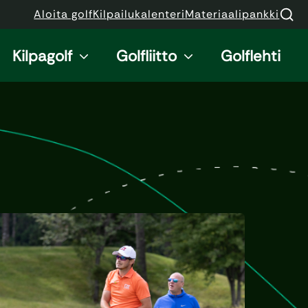
Aloita golf
Kilpailukalenteri
Materiaalipankki
Kilpagolf
Golfliitto
Golflehti