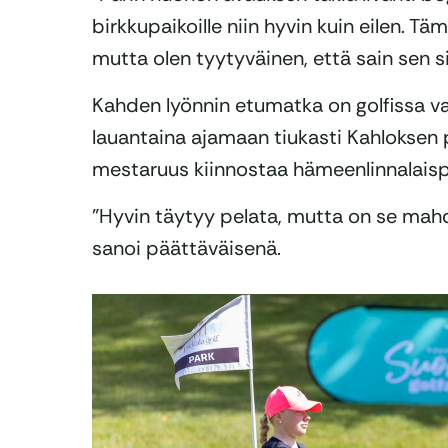
birkkupaikoille niin hyvin kuin eilen. 
mutta olen tyytyväinen, että sain sen sil
Kahden lyönnin etumatka on golfissa va
lauantaina ajamaan tiukasti Kahloksen
mestaruus kiinnostaa hämeenlinnalaisp
”Hyvin täytyy pelata, mutta on se mahdo
sanoi päättäväisenä.