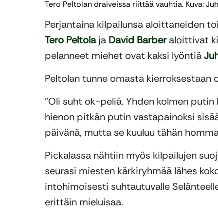
Tero Peltolan draiveissa riittää vauhtia. Kuva: J
Perjantaina kilpailunsa aloittaneiden to
Tero Peltola
ja
David Barber
aloittivat k
pelanneet miehet ovat kaksi lyöntiä
Ju
Peltolan tunne omasta kierroksestaan oli
”Oli suht ok-peliä. Yhden kolmen putin 
hienon pitkän putin vastapainoksi sis
päivänä, mutta se kuuluu tähän hommaa
Pickalassa nähtiin myös kilpailujen suo
seurasi miesten kärkiryhmää lähes koko k
intohimoisesti suhtautuvalle Selänteell
erittäin mieluisaa.