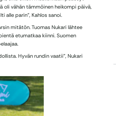
Tämä oli vähän tämmöinen heikompi päivä,
ti alle parin”, Kahlos sanoi.
rsin mitätön. Tuomas Nukari lähtee
 pientä etumatkaa kiinni. Suomen
elaajaa.
llista. Hyvän rundin vaatii”, Nukari