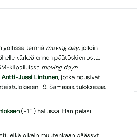
n golfissa termiä
moving day
, jolloin
elle kärkeä ennen päätöskierrosta.
 SM-kilpailuissa
moving dayn
a
Antti-Jussi Lintunen
, jotka nousivat
hteistulokseen -9. Samassa tuloksessa
hloksen
(-11) hallussa. Hän pelasi
ogit, eikä oikein muutenkaan päässyt