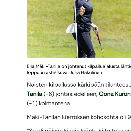
Ella Mäki-Tanila on johtanut kilpailua alusta läht
loppuun asti? Kuva: Juha Hakulinen
Naisten kilpailussa kärkipään tilanteese
Tanila
(-6) johtaa edelleen,
Oona Kuron
(-1) kolmantena.
Mäki-Tanilan kierroksen kohokohta oli 9
”Se oli päivän kivoin lyönti. Siitä tuli hy