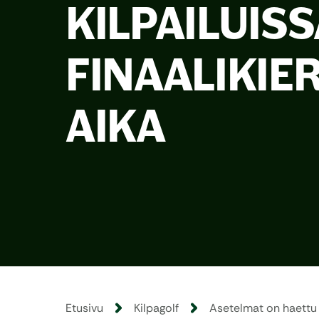
KILPAILUISS
FINAALIKIE
AIKA
Etusivu
Kilpagolf
Asetelmat on haettu l