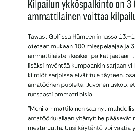
Kilpailun ykköspalkinto on 3
ammattilainen voittaa kilpail
Tawast Golfissa Hämeenlinnassa 13.–16.7
otetaan mukaan 100 miespelaajaa ja 32
ammattilaisten kesken paikat jaetaan ta
lisäksi myöntää kumpaankin sarjaan vill
kiintiöt sarjoissa eivät tule täyteen, o
amatöörien puolelta. Juvonen uskoo, e
runsaasti ammattilaisia.
”Moni ammattilainen saa nyt mahdollisuu
amatööriurallaan yltänyt: he pääsevä
mestaruutta. Uusi käytäntö voi vaatia 