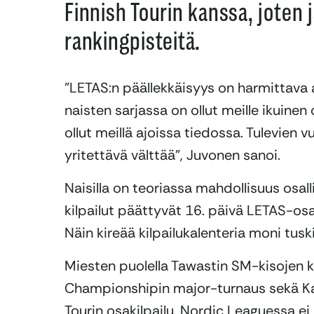
Finnish Tourin kanssa, joten
rankingpisteitä.
”LETAS:n päällekkäisyys on harmittava 
naisten sarjassa on ollut meille ikuinen
ollut meillä ajoissa tiedossa. Tulevien 
yritettävä välttää”, Juvonen sanoi.
Naisilla on teoriassa mahdollisuus osall
kilpailut päättyvät 16. päivä LETAS-osa
Näin kireää kilpailukalenteria moni tuski
Miesten puolella Tawastin SM-kisojen 
Championshipin major-turnaus sekä Kan
Tourin osakilpailu. Nordic Leaguessa ei ky