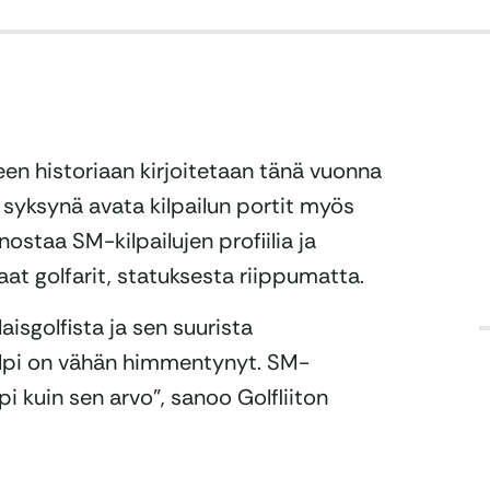
een historiaan kirjoitetaan tänä vuonna
me syksynä avata kilpailun portit myös
nostaa SM-kilpailujen profiilia ja
t golfarit, statuksesta riippumatta.
isgolfista ja sen suurista
kilpi on vähän himmentynyt. SM-
i kuin sen arvo”, sanoo Golfliiton