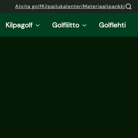
Aloita golf
Kilpailukalenteri
Materiaalipankki
Kilpagolf
Golfliitto
Golflehti