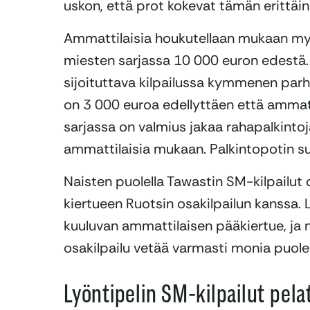
uskon, että prot kokevat tämän erittäi
Ammattilaisia houkutellaan mukaan myös
miesten sarjassa 10 000 euron edestä.
sijoituttava kilpailussa kymmenen parh
on 3 000 euroa edellyttäen että ammatt
sarjassa on valmius jakaa rahapalkintoja
ammattilaisia mukaan. Palkintopotin su
Naisten puolella Tawastin SM-kilpailut
kiertueen Ruotsin osakilpailun kanssa
kuuluvan ammattilaisen pääkiertue, ja
osakilpailu vetää varmasti monia puole
Lyöntipelin SM-kilpailut pela