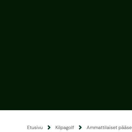
Etusivu
Kilpagolf
Ammattilaiset pääsev