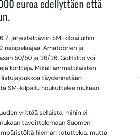
 000 euroa edellyttäen että
un.
. järjestettäviin SM-kilpailuihin
 naispelaajaa. Amatöörien ja
san 50/50 ja 16/16. Golfliitto voi
ejä kortteja. Mikäli ammattilaisten
sallistujajoukkoa täydennetään
ttä SM-kilpailu houkuttelee mukaan
den yrittää sellaista, mihin ei
t mukaan tavoittelemaan Suomen
ympäristöltä hieman totuttelua, mutta