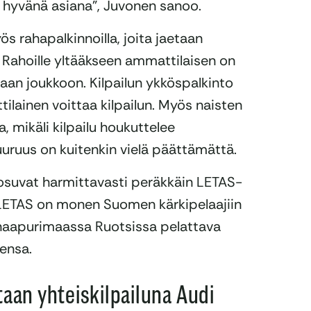
n hyvänä asiana”, Juvonen sanoo.
 rahapalkinnoilla, joita jaetaan
 Rahoille yltääkseen ammattilaisen on
aan joukkoon. Kilpailun ykköspalkinto
ilainen voittaa kilpailun. Myös naisten
, mikäli kilpailu houkuttelee
uruus on kuitenkin vielä päättämättä.
 osuvat harmittavasti peräkkäin LETAS-
. LETAS on monen Suomen kärkipelaajiin
 naapurimaassa Ruotsissa pelattava
ensa.
taan yhteiskilpailuna Audi