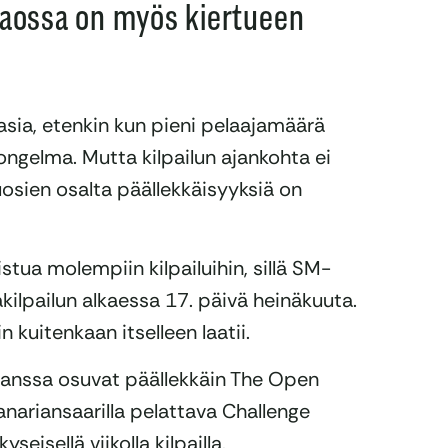
 jaossa on myös kiertueen
asia, etenkin kun pieni pelaajamäärä
 ongelma. Mutta kilpailun ajankohta ei
vuosien osalta päällekkäisyyksiä on
istua molempiin kilpailuihin, sillä SM-
kilpailun alkaessa 17. päivä heinäkuuta.
n kuitenkaan itselleen laatii.
kanssa osuvat päällekkäin The Open
ariansaarilla pelattava Challenge
seisellä viikolla kilpailla.