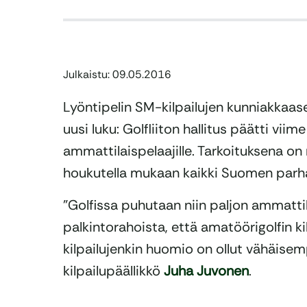
Julkaistu: 09.05.2016
Lyöntipelin SM-kilpailujen kunniakkaas
uusi luku: Golfliiton hallitus päätti vii
ammattilaispelaajille. Tarkoituksena on 
houkutella mukaan kaikki Suomen parhaa
”Golfissa puhutaan niin paljon ammattila
palkintorahoista, että amatöörigolfin 
kilpailujenkin huomio on ollut vähäisemp
kilpailupäällikkö
Juha Juvonen
.