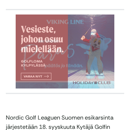
Nordic Golf Leaguen Suomen esikarsinta
järjestetään 18. syyskuuta Kytäjä Golfin