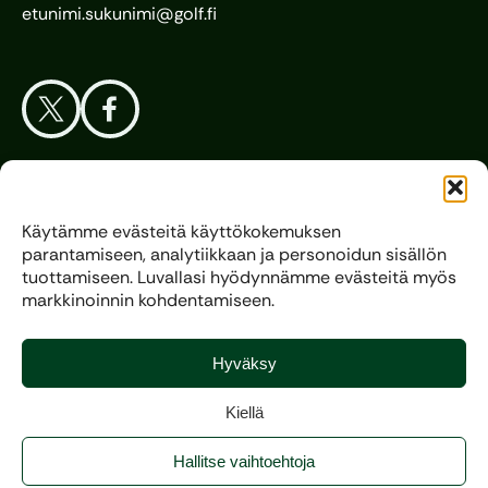
etunimi.sukunimi@golf.fi
Aloita Golf
Käytämme evästeitä käyttökokemuksen
parantamiseen, analytiikkaan ja personoidun sisällön
Liitto
tuottamiseen. Luvallasi hyödynnämme evästeitä myös
markkinoinnin kohdentamiseen.
Kilpagolf
Hyväksy
Kiellä
Copyright 2025, All rights reserved.
Hallitse vaihtoehtoja
Evästeasetukset