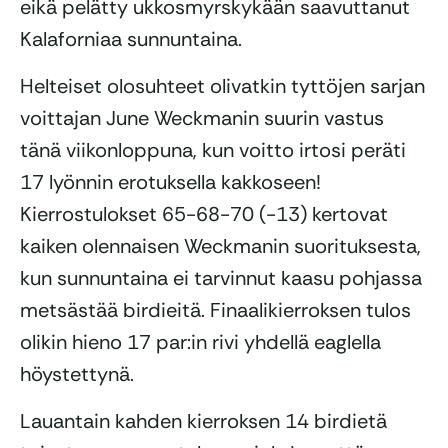
eikä pelätty ukkosmyrskykään saavuttanut
Kalaforniaa sunnuntaina.
Helteiset olosuhteet olivatkin tyttöjen sarjan
voittajan June Weckmanin suurin vastus
tänä viikonloppuna, kun voitto irtosi peräti
17 lyönnin erotuksella kakkoseen!
Kierrostulokset 65-68-70 (-13) kertovat
kaiken olennaisen Weckmanin suorituksesta,
kun sunnuntaina ei tarvinnut kaasu pohjassa
metsästää birdieitä. Finaalikierroksen tulos
olikin hieno 17 par:in rivi yhdellä eaglella
höystettynä.
Lauantain kahden kierroksen 14 birdietä