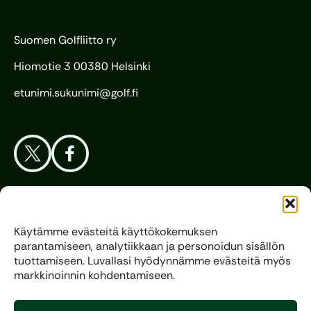
Suomen Golfliitto ry
Hiomotie 3 00380 Helsinki
etunimi.sukunimi@golf.fi
Aloita Golf
Käytämme evästeitä käyttökokemuksen
parantamiseen, analytiikkaan ja personoidun sisällön
Liitto
tuottamiseen. Luvallasi hyödynnämme evästeitä myös
markkinoinnin kohdentamiseen.
Kilpagolf