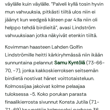
väylälle kuin väylälle. ”Palveli kyllä tosin hyvin
mun vahvuuksia, pitkästi tiiltä ulos niin ei
jäänyt kun wedgeä käteen par 4:lla niin oli
helppo tehdä birdieitä”, avasi Lindström
vahvuuksiaan jotka näkyivät etenkin tiiltä.
Kovimman haasteen Lahden Golfin
Lindströmille heitti kärkiryhmässä niin ikään
sunnuntaina pelannut
Samu Kyntölä
(73-66-
70, -7), jonka kakkoskierroksen seitsemän
birdietä nostivat hänet voittotaisteluun.
Kolmossijaa jakoivat kolme pelaajaa
tuloksessa -5. Koko porukan parasta
finaalikierrosta sivunnut Konsta Jutila (71-
71-69) kruunattiin kolmoseksi parhaan 36