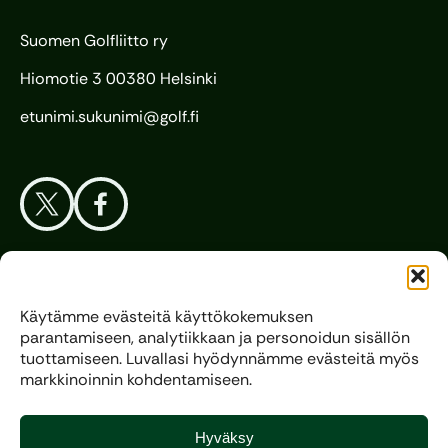
Suomen Golfliitto ry
Hiomotie 3 00380 Helsinki
etunimi.sukunimi@golf.fi
Aloita Golf
Käytämme evästeitä käyttökokemuksen
parantamiseen, analytiikkaan ja personoidun sisällön
Liitto
tuottamiseen. Luvallasi hyödynnämme evästeitä myös
markkinoinnin kohdentamiseen.
Kilpagolf
Hyväksy