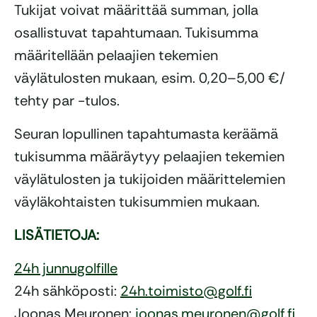
Tukijat voivat määrittää summan, jolla
osallistuvat tapahtumaan. Tukisumma
määritellään pelaajien tekemien
väylätulosten mukaan, esim. 0,20–5,00 €/
tehty par -tulos.
Seuran lopullinen tapahtumasta keräämä
tukisumma määräytyy pelaajien tekemien
väylätulosten ja tukijoiden määrittelemien
väyläkohtaisten tukisummien mukaan.
LISÄTIETOJA:
24h junnugolfille
24h sähköposti:
24h.toimisto@golf.fi
Joonas Meuronen:
joonas.meuronen@golf.fi
,