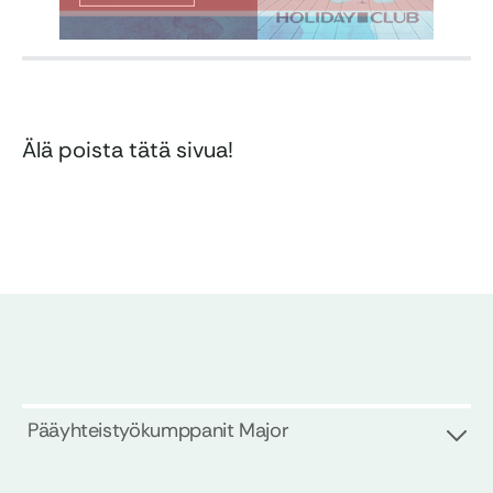
Älä poista tätä sivua!
Pääyhteistyökumppanit Major