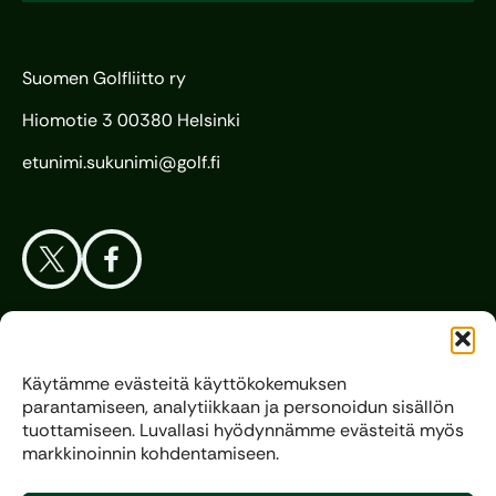
Suomen Golfliitto ry
Hiomotie 3 00380 Helsinki
etunimi.sukunimi@golf.fi
Aloita Golf
Käytämme evästeitä käyttökokemuksen
parantamiseen, analytiikkaan ja personoidun sisällön
Liitto
tuottamiseen. Luvallasi hyödynnämme evästeitä myös
markkinoinnin kohdentamiseen.
Kilpagolf