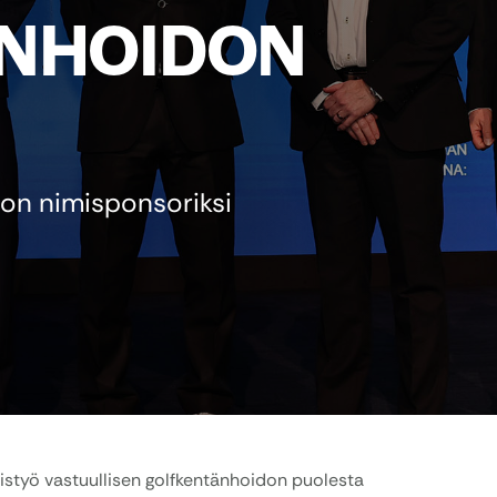
NHOIDON
non nimisponsoriksi
istyö vastuullisen golfkentänhoidon puolesta