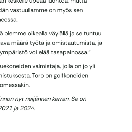
n keskelle upeaa luontoa, mutta
idän vastuullamme on myös sen
heessa.
ä olemme oikealla väylällä ja se tuntuu
ltava määrä työtä ja omistautumista, ja
a ympäristö voi elää tasapainossa.”
uekoneiden valmistaja, jolla on jo yli
istuksesta. Toro on golfkoneiden
uomessakin.
kinnon nyt neljännen kerran. Se on
2021 ja 2024.