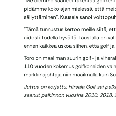
”Me olemme saaneet rakentaa golfkentä
pidämme koko ajan mielessä, että me
säilyttäminen”, Kuusela sanoi voittopu
”Tämä tunnustus kertoo meille siitä, ett
aidosti todella hyvältä. Taustalla on va
ennen kaikkea uskoa siihen, että golf j
Toro on maailman suurin golf- ja viheral
110 vuoden kokemus golfkoneiden valm
markkinajohtaja niin maailmalla kuin S
Juttua on korjattu. Hirsala Golf sai pal
saanut palkinnon vuosina 2010, 2018, 