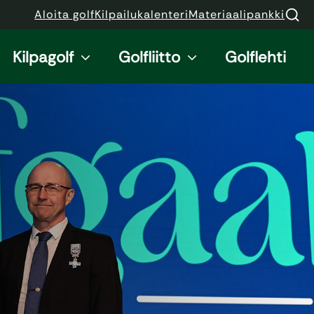
Aloita golf
Kilpailukalenteri
Materiaalipankki
Kilpagolf
Golfliitto
Golflehti