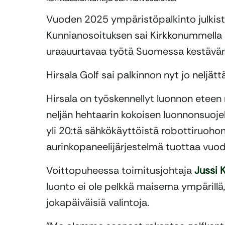
Vuoden 2025 ympäristöpalkinto julkistet
Kunnianosoituksen sai Kirkkonummella si
uraauurtavaa työtä Suomessa kestävän
Hirsala Golf sai palkinnon nyt jo neljätt
Hirsala on työskennellyt luonnon etee
neljän hehtaarin kokoisen luonnonsuoj
yli 20:tä sähkökäyttöistä robottiruohon
aurinkopaneelijärjestelmä tuottaa vuod
Voittopuheessa toimitusjohtaja
Jussi
K
luonto ei ole pelkkä maisema ympärillä, 
jokapäiväisiä valintoja.