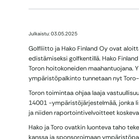
Julkaistu: 03.05.2025
Golfliitto ja Hako Finland Oy ovat aloi
edistämiseksi golfkentillä. Hako Finland
Toron hoitokoneiden maahantuojana. Yh
ympäristöpalkinto tunnetaan nyt Toro
Toron toimintaa ohjaa laaja vastuullis
14001 -ympäristöjärjestelmää, jonka li
ja niiden raportointivelvoitteet koske
Hako ja Toro ovatkin luonteva taho te
kanssa ja sponsoroimaan ympäristöpal