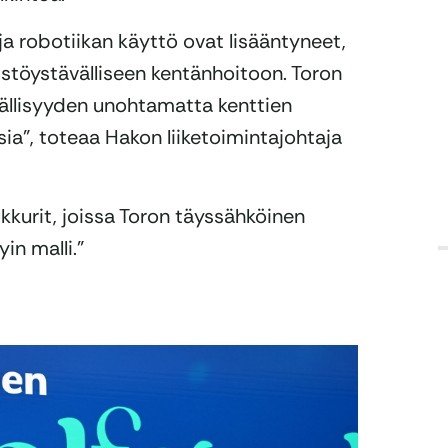
 robotiikan käyttö ovat lisääntyneet,
stöystävälliseen kentänhoitoon. Toron
ällisyyden unohtamatta kenttien
ia”, toteaa Hakon liiketoimintajohtaja
kkurit, joissa Toron täyssähköinen
in malli.”