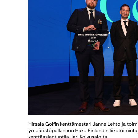
Hirsala Golfin kenttämestari Janne Lehto ja toim
ympäristöpalkinnon Hako Finlandin liiketoimintajo
kenttäasiantuntija Jari Koivusalolta.