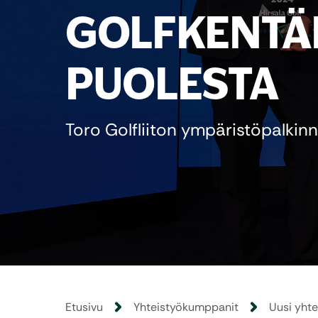
GOLFKENTÄ
PUOLESTA
Toro Golfliiton ympäristöpalkin
Etusivu
Yhteistyökumppanit
Uusi yhte