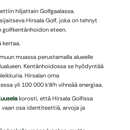
tiin hiljattain Golfgaalassa.
jaitseva Hirsala Golf, joka on tehnyt
 golfkentänhoidon eteen.
ä kertaa.
n muun muassa perustamalla alueelle
elualueen. Kentänhoidossa se hyödyntää
leikkuria. Hirsalan oma
essa yli 100 000 kWh vihreää energiaa.
uusela
korosti, että Hirsala Golfissa
vaan osa identiteettiä, arvoja ja