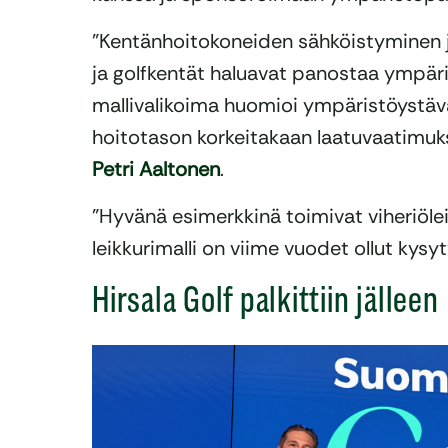
”Kentänhoitokoneiden sähköistyminen ja
ja golfkentät haluavat panostaa ympäri
mallivalikoima huomioi ympäristöystäv
hoitotason korkeitakaan laatuvaatimuks
Petri Aaltonen
.
”Hyvänä esimerkkinä toimivat viheriölei
leikkurimalli on viime vuodet ollut kysyty
Hirsala Golf palkittiin jälleen