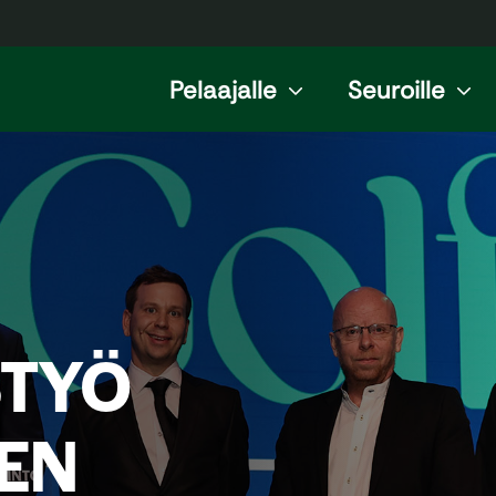
Pelaajalle
Seuroille
STYÖ
EN