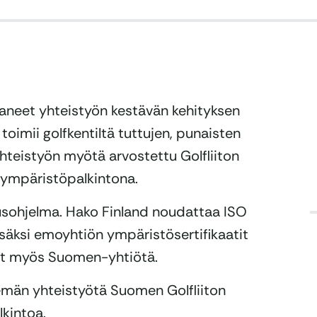
ttaneet yhteistyön kestävän kehityksen
 toimii golfkentiltä tuttujen, punaisten
teistyön myötä arvostettu Golfliiton
-ympäristöpalkintona.
uusohjelma. Hako Finland noudattaa ISO
säksi emoyhtiön ympäristösertifikaatit
vat myös Suomen-yhtiötä.
kemän yhteistyötä Suomen Golfliiton
kintoa.