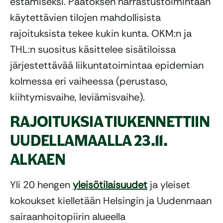
estämiseksi. Päätöksen harrastustoimintaan
käytettävien tilojen mahdollisista
rajoituksista tekee kukin kunta. OKM:n ja
THL:n suositus käsittelee sisätiloissa
järjestettävää liikuntatoimintaa epidemian
kolmessa eri vaiheessa (perustaso,
kiihtymisvaihe, leviämisvaihe).
RAJOITUKSIA TIUKENNETTIIN
UUDELLAMAALLA 23.11.
ALKAEN
Yli 20 hengen
yleisötilaisuudet
ja yleiset
kokoukset kielletään Helsingin ja Uudenmaan
sairaanhoitopiirin alueella