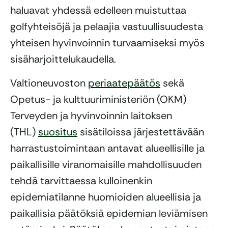
haluavat yhdessä edelleen muistuttaa
golfyhteisöjä ja pelaajia vastuullisuudesta
yhteisen hyvinvoinnin turvaamiseksi myös
sisäharjoittelukaudella.
Valtioneuvoston
periaatepäätös
sekä
Opetus- ja kulttuuriministeriön (OKM)
Terveyden ja hyvinvoinnin laitoksen
(THL)
suositus
sisätiloissa järjestettävään
harrastustoimintaan antavat alueellisille ja
paikallisille viranomaisille mahdollisuuden
tehdä tarvittaessa kulloinenkin
epidemiatilanne huomioiden alueellisia ja
paikallisia päätöksiä epidemian leviämisen