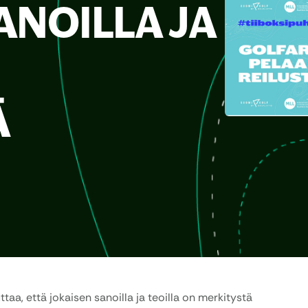
ANOILLA JA
Ä
taa, että jokaisen sanoilla ja teoilla on merkitystä