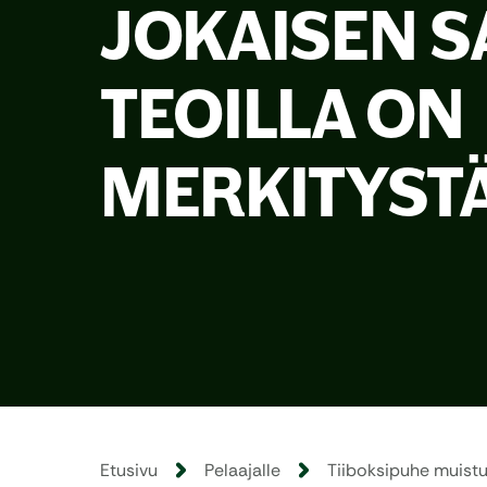
JOKAISEN S
TEOILLA ON
MERKITYST
Etusivu
Pelaajalle
Tiiboksipuhe muistut