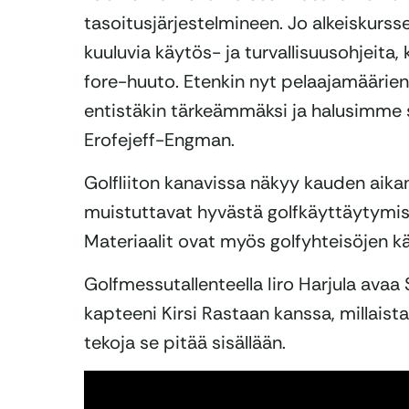
tasoitusjärjestelmineen. Jo alkeiskurssei
kuuluvia käytös- ja turvallisuusohjeita, 
fore-huuto. Etenkin nyt pelaajamäärie
entistäkin tärkeämmäksi ja halusimme si
Erofejeff-Engman.
Golfliiton kanavissa näkyy kauden aika
muistuttavat hyvästä golfkäyttäytymise
Materiaalit ovat myös golfyhteisöjen k
Golfmessutallenteella Iiro Harjula ava
kapteeni Kirsi Rastaan kanssa, millaista
tekoja se pitää sisällään.