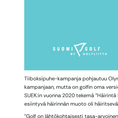
Tiiboksipuhe-kampanja pohjautuu Ol
kampanjaan, mutta on golfin oma versio s
SUEK:in vuonna 2020 tekemä ”Häirintä ki
esiintyvä häirinnän muoto oli häiritsevä
”Golf on lähtökohtaisesti tasa-arvoinen l