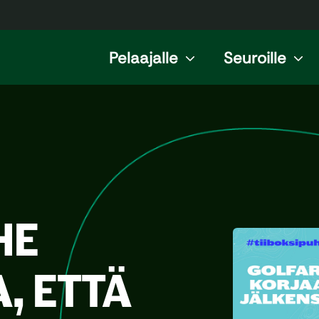
Pelaajalle
Seuroille
HE
, ETTÄ