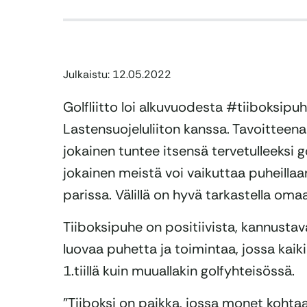
Julkaistu: 12.05.2022
Golfliitto loi alkuvuodesta #tiiboks
Lastensuojeluliiton kanssa. Tavoitteena
jokainen tuntee itsensä tervetulleeksi g
jokainen meistä voi vaikuttaa puheillaan
parissa. Välillä on hyvä tarkastella oma
Tiiboksipuhe on positiivista, kannusta
luovaa puhetta ja toimintaa, jossa kaiki
1.tiillä kuin muuallakin golfyhteisössä.
”Tiiboksi on paikka, jossa monet kohta