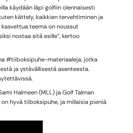
lla käydään läpi golfiin olennaisesti
kuten kättely, kaikkien tervehtiminen ja
n kasvettua teema on noussut
ksi nostaa sitä esille”, kertoo
na #tiiboksipuhe-materiaaleja, jotka
stä ja ystävällisestä asenteesta.
äytettävissä.
a Sami Halmeen (MLL) ja Golf Talman
 on hyvä tiiboksipuhe, ja millaisia pieniä