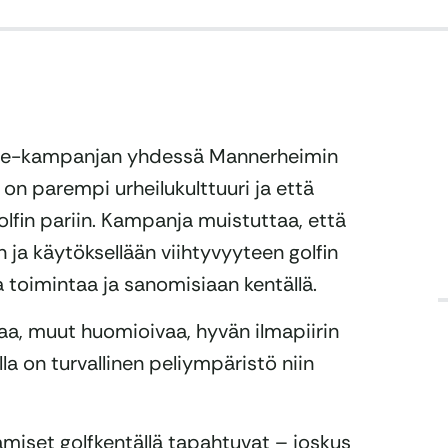
ipuhe-kampanjan yhdessä Mannerheimin
 on parempi urheilukulttuuri ja että
olfin pariin. Kampanja muistuttaa, että
 ja käytöksellään viihtyvyyteen golfin
a toimintaa ja sanomisiaan kentällä.
vaa, muut huomioivaa, hyvän ilmapiirin
lla on turvallinen peliympäristö niin
amiset golfkentällä tapahtuvat – joskus