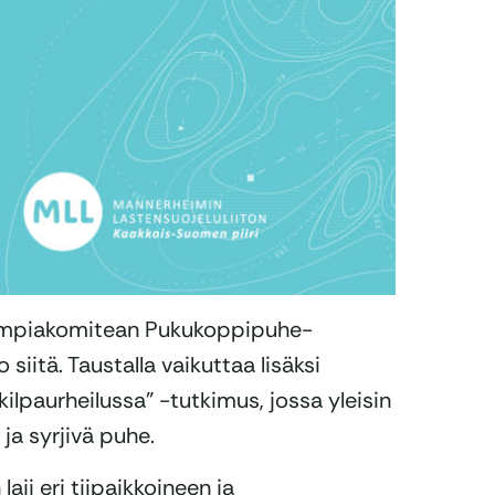
ympiakomitean Pukukoppipuhe-
iitä. Taustalla vaikuttaa lisäksi
lpaurheilussa” -tutkimus, jossa yleisin
 ja syrjivä puhe.
aji eri tiipaikkoineen ja