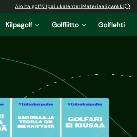
Aloita golf
Kilpailukalenteri
Materiaalipankki
Kilpagolf
Golfliitto
Golflehti