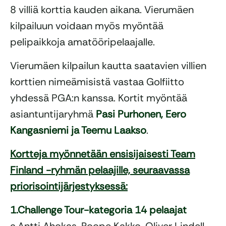
8 villiä korttia kauden aikana. Vierumäen
kilpailuun voidaan myös myöntää
pelipaikkoja amatööripelaajalle.
Vierumäen kilpailun kautta saatavien villien
korttien nimeämisistä vastaa Golfiitto
yhdessä PGA:n kanssa. Kortit myöntää
asiantuntijaryhmä
Pasi Purhonen, Eero
Kangasniemi ja Teemu Laakso
.
Kortteja myönnetään ensisijaisesti Team
Finland -ryhmän pelaajille, seuraavassa
priorisointijärjestyksessä:
1.Challenge Tour-kategoria 14 pelaajat