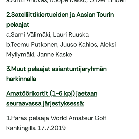
a.Antti Ahokas, Roope Kakko, Oliver Lindell
2.Satelliittikiertueiden ja Aasian Tourin
pelaajat
a.Sami Välimäki, Lauri Ruuska
b.Teemu Putkonen, Juuso Kahlos, Aleksi
Myllymäki, Janne Kaske
3.Muut pelaajat asiantuntijaryhmän
harkinnalla
Amatöörikortit (1-6 kpl) jaetaan
seuraavassa järjestyksessä:
1.Paras pelaaja World Amateur Golf
Rankingilla 17.7.2019