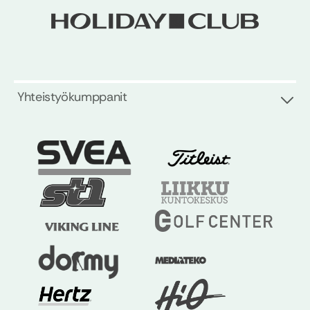
Yhteistyökumppanit