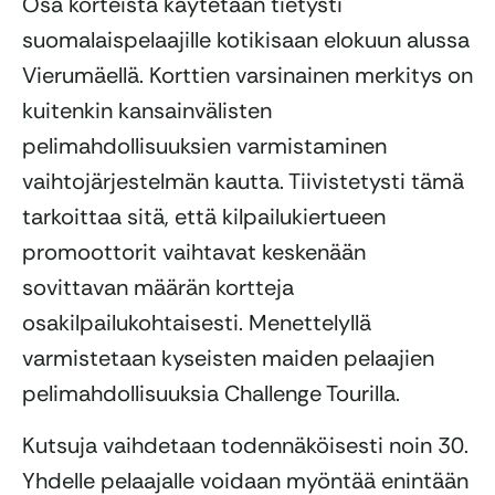
Osa korteista käytetään tietysti
suomalaispelaajille kotikisaan elokuun alussa
Vierumäellä. Korttien varsinainen merkitys on
kuitenkin kansainvälisten
pelimahdollisuuksien varmistaminen
vaihtojärjestelmän kautta. Tiivistetysti tämä
tarkoittaa sitä, että kilpailukiertueen
promoottorit vaihtavat keskenään
sovittavan määrän kortteja
osakilpailukohtaisesti. Menettelyllä
varmistetaan kyseisten maiden pelaajien
pelimahdollisuuksia Challenge Tourilla.
Kutsuja vaihdetaan todennäköisesti noin 30.
Yhdelle pelaajalle voidaan myöntää enintään