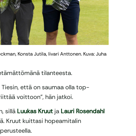
man, Konsta Jutila, Iivari Anttonen. Kuva: Juha
ietämättömänä tilanteesta.
. Tiesin, että on saumaa olla top-
iittää voittoon”, hän jatkoi.
, sillä
Luukas Kruut
ja
Lauri Rosendahl
lä. Kruut kuittasi hopeamitalin
perusteella.