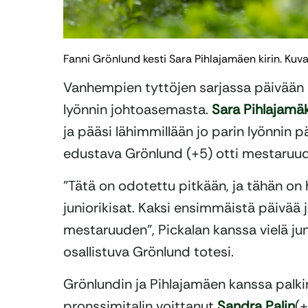
Fanni Grönlund kesti Sara Pihlajamäen kirin. Kuv
Vanhempien tyttöjen sarjassa päivään
lyönnin johtoasemasta.
Sara Pihlajamäk
ja pääsi lähimmillään jo parin lyönnin 
edustava Grönlund (+5) otti mestaruude
”Tätä on odotettu pitkään, ja tähän on
juniorikisat. Kaksi ensimmäistä päivää
mestaruuden”, Pickalan kanssa vielä ju
osallistuva Grönlund totesi.
Grönlundin ja Pihlajamäen kanssa palk
pronssimitalin voittanut
Sandra Palin
(+