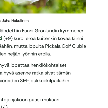
a: Juha Hakulinen
 lähdettiin Fanni Grönlundin kymmenen
i
(+9) kuroi eroa kuitenkin kovaa kiinni
päähän, mutta lopulta Pickala Golf Clubia
n neljän lyönnin erolla.
 hyvä lopettaa henkilökohtaiset
 ja hyvä asenne ratkaisivat tämän
nioreiden SM-joukkuekilpailuihin
intojenjakoon pääsi mukaan
14).