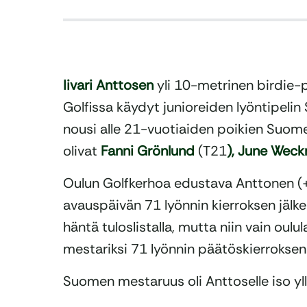
Iivari Anttosen
yli 10-metrinen birdie-pu
Golfissa käydyt junioreiden lyöntipelin
nousi alle 21-vuotiaiden poikien Suom
olivat
Fanni Grönlund
(T21
), June Wec
Oulun Golfkerhoa edustava Anttonen (+
avauspäivän 71 lyönnin kierroksen jälke
häntä tuloslistalla, mutta niin vain oulu
mestariksi 71 lyönnin päätöskierroksen 
Suomen mestaruus oli Anttoselle iso yll