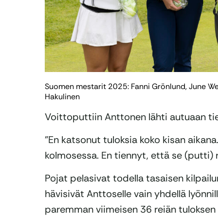
Suomen mestarit 2025: Fanni Grönlund, June Weck
Hakulinen
Voittoputtiin Anttonen lähti autuaan t
”En katsonut tuloksia koko kisan aikana
kolmosessa. En tiennyt, että se (putti) r
Pojat pelasivat todella tasaisen kilpailun
hävisivät Anttoselle vain yhdellä lyönnil
paremman viimeisen 36 reiän tuloksen 