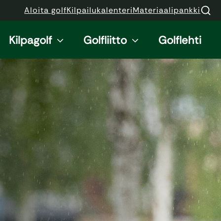
Aloita golf
Kilpailukalenteri
Materiaalipankki
Kilpagolf
Golfliitto
Golflehti