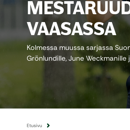
MESTARUU
VAASASSA
Kolmessa muussa sarjassa Suo
Grönlundille, June Weckmanille ja
Etusivu