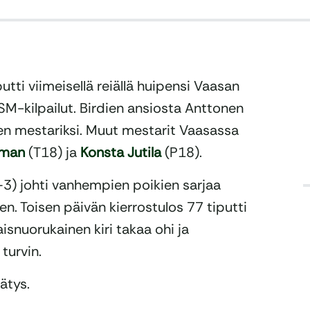
tti viimeisellä reiällä huipensi Vaasan
 SM-kilpailut. Birdien ansiosta Anttonen
en mestariksi. Muut mestarit Vaasassa
kman
(T18) ja
Konsta Jutila
(P18).
3) johti vanhempien poikien sarjaa
en. Toisen päivän kierrostulos 77 tiputti
laisnuorukainen kiri takaa ohi ja
turvin.
ätys.