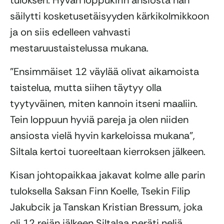
säilytti kosketusetäisyyden kärkikolmikkoon
ja on siis edelleen vahvasti
mestaruustaistelussa mukana.
”Ensimmäiset 12 väylää olivat aikamoista
taistelua, mutta siihen täytyy olla
tyytyväinen, miten kannoin itseni maaliin.
Tein loppuun hyviä pareja ja olen niiden
ansiosta vielä hyvin karkeloissa mukana”,
Siltala kertoi tuoreeltaan kierroksen jälkeen.
Kisan johtopaikkaa jakavat kolme alle parin
tuloksella Saksan Finn Koelle, Tsekin Filip
Jakubcik ja Tanskan Kristian Bressum, joka
oli 12 reiän jälkeen Siltalaa peräti neljä