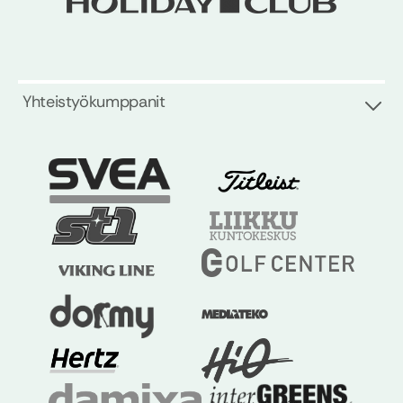
Yhteistyökumppanit