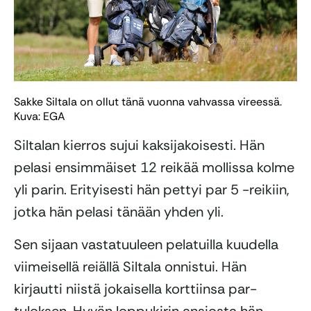
Sakke Siltala on ollut tänä vuonna vahvassa vireessä.
Kuva: EGA
Siltalan kierros sujui kaksijakoisesti. Hän
pelasi ensimmäiset 12 reikää mollissa kolme
yli parin. Erityisesti hän pettyi par 5 -reikiin,
jotka hän pelasi tänään yhden yli.
Sen sijaan vastatuuleen pelatuilla kuudella
viimeisellä reiällä Siltala onnistui. Hän
kirjautti niistä jokaisella korttiinsa par-
tuloksen. Hyvän loppukirin ansiosta hän