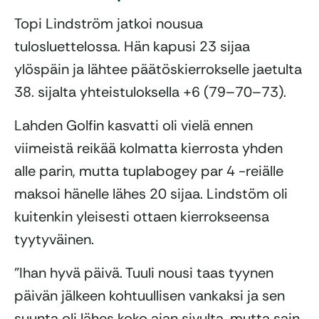
Topi Lindström jatkoi nousua
tulosluettelossa. Hän kapusi 23 sijaa
ylöspäin ja lähtee päätöskierrokselle jaetulta
38. sijalta yhteistuloksella +6 (79–70–73).
Lahden Golfin kasvatti oli vielä ennen
viimeistä reikää kolmatta kierrosta yhden
alle parin, mutta tuplabogey par 4 -reiälle
maksoi hänelle lähes 20 sijaa. Lindstöm oli
kuitenkin yleisesti ottaen kierrokseensa
tyytyväinen.
”Ihan hyvä päivä. Tuuli nousi taas tyynen
päivän jälkeen kohtuullisen vankaksi ja sen
suunta oli lähes koko ajan sivulta, mutta sain