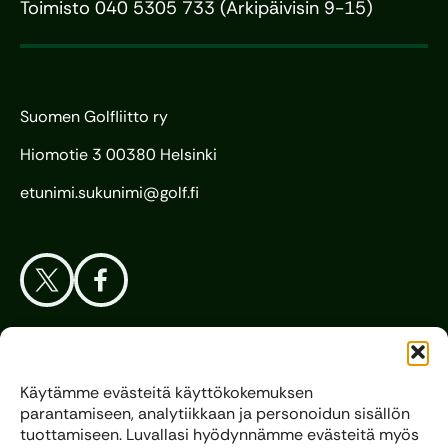
Toimisto 040 5305 733 (Arkipäivisin 9-15)
Suomen Golfliitto ry
Hiomotie 3 00380 Helsinki
etunimi.sukunimi@golf.fi
Aloita Golf
Käytämme evästeitä käyttökokemuksen
parantamiseen, analytiikkaan ja personoidun sisällön
Liitto
tuottamiseen. Luvallasi hyödynnämme evästeitä myös