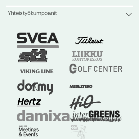
Yhteistyökumppanit