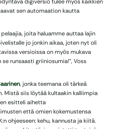
yödyntävä digiversio tulee myös kaikkien
t saavat sen automaation kautta
 pelaajia, joita haluamme auttaa lajin
velistalle jo jonkin aikaa, joten nyt oli
ettavissa versioissa on myös mukava
on se runsaasti griiniosumia!”, Voss
Saarinen
, jonka teemana oli tärkeä
 Mistä siis löytää kultaakin kalliimpia
n esitteli aihetta
kimusten että omien kokemustensa
:n ohjeeseen: kehu, kannusta ja kiitä.