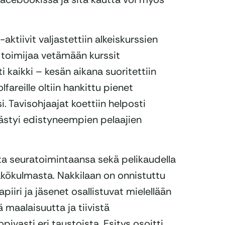
aktiivit valjastettiin alkeiskurssien
a toimijaa vetämään kurssit
tti kaikki – kesän aikana suoritettiin
fareille oltiin hankittu pienet
i. Tavisohjaajat koettiin helposti
äästyi edistyneempien pelaajien
sta seuratoimintaansa sekä pelikaudella
näkökulmasta. Nakkilaan on onnistuttu
iiri ja jäsenet osallistuvat mielellään
 maalaisuutta ja tiivistä
vasti eri taustoista. Esitys osoitti,