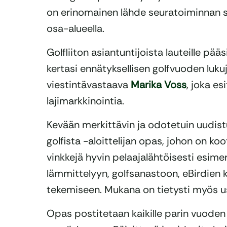
on erinomainen lähde seuratoiminnan sp
osa-alueella.
Golfliiton asiantuntijoista lauteille pä
kertasi ennätyksellisen golfvuoden luku
viestintävastaava
Marika Voss
, joka es
lajimarkkinointia.
Kevään merkittävin ja odotetuin uudistu
golfista -aloittelijan opas, johon on ko
vinkkejä hyvin pelaajalähtöisesti esimer
lämmittelyyn, golfsanastoon, eBirdien 
tekemiseen. Mukana on tietysti myös u
Opas postitetaan kaikille parin vuoden 