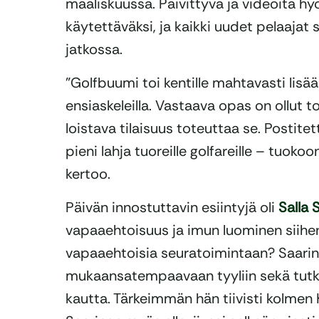
maaliskuussa. Päivittyvä ja videoita h
käytettäväksi, ja kaikki uudet pelaaja
jatkossa.
”Golfbuumi toi kentille mahtavasti lisää
ensiaskeleilla. Vastaava opas on ollut toi
loistava tilaisuus toteuttaa se. Postit
pieni lahja tuoreille golfareille – tuoko
kertoo.
Päivän innostuttavin esiintyjä oli
Salla 
vapaaehtoisuus ja imun luominen siihen.
vapaaehtoisia seuratoimintaan? Saarine
mukaansatempaavaan tyyliin sekä tut
kautta. Tärkeimmän hän tiivisti kolmen K