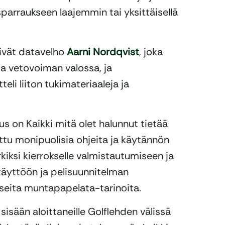
arraukseen laajemmin tai yksittäisellä
äsivät datavelho
Aarni Nordqvist
, joka
ja vetovoiman valossa, ja
itteli liiton tukimateriaaleja ja
s on Kaikki mitä olet halunnut tietää
ottu monipuolisia ohjeita ja käytännön
kiksi kierrokselle valmistautumiseen ja
käyttöön ja pelisuunnitelman
seita muntapapelata-tarinoita.
sisään aloittaneille Golflehden välissä