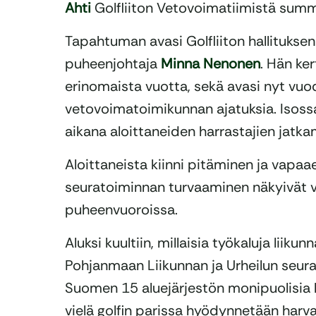
Ahti
Golfliiton Vetovoimatiimistä summ
Tapahtuman avasi Golfliiton hallitukse
puheenjohtaja
Minna Nenonen
. Hän ker
erinomaista vuotta, sekä avasi nyt vuo
vetovoimatoimikunnan ajatuksia. Isoss
aikana aloittaneiden harrastajien jatkam
Aloittaneista kiinni pitäminen ja vapa
seuratoiminnan turvaaminen näkyivät 
puheenvuoroissa.
Aluksi kuultiin, millaisia työkaluja liikun
Pohjanmaan Liikunnan ja Urheilun seur
Suomen 15 aluejärjestön monipuolisia kou
vielä golfin parissa hyödynnetään harva