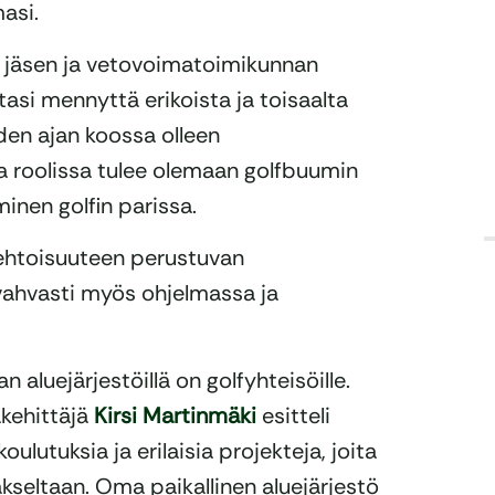
asi.
n jäsen ja vetovoimatoimikunnan
tasi mennyttä erikoista ja toisaalta
den ajan koossa olleen
a roolissa tulee olemaan golfbuumin
inen golfin parissa.
aehtoisuuteen perustuvan
vahvasti myös ohjelmassa ja
nan aluejärjestöillä on golfyhteisöille.
akehittäjä
Kirsi Martinmäki
esitteli
lutuksia ja erilaisia projekteja, joita
kseltaan. Oma paikallinen aluejärjestö