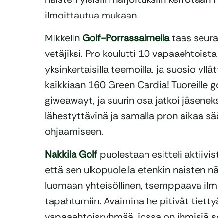
ilmoittautua mukaan.
Mikkelin
Golf-Porrassalmella
taas seura-
vetäjiksi. Pro koulutti 10 vapaaehtoist
yksinkertaisilla teemoilla, ja suosio yllä
kaikkiaan 160 Green Cardia! Tuoreille gol
giweawayt, ja suurin osa jatkoi jäseneks
lähestyttävinä ja samalla pron aikaa s
ohjaamiseen.
Nakkila Golf
puolestaan esitteli aktiivi
että sen ulkopuolella etenkin naisten 
luomaan yhteisöllinen, tsemppaava ilmap
tapahtumiin. Avaimina he pitivät tiettyä
vapaaehtoisryhmää, jossa on ihmisiä sopi