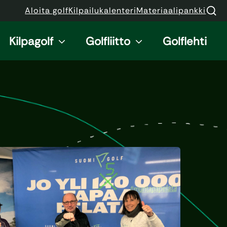
Aloita golf
Kilpailukalenteri
Materiaalipankki
Kilpagolf
Golfliitto
Golflehti