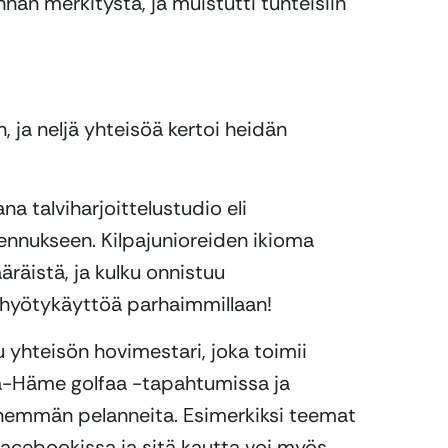
nnän merkitystä, ja muistutti tunteisiin
, ja neljä yhteisöä kertoi heidän
na talviharjoittelustudio eli
akennukseen. Kilpajunioreiden ikioma
äräistä, ja kulku onnistuu
en hyötykäyttöä parhaimmillaan!
 yhteisön hovimestari, joka toimii
ä-Häme golfaa -tapahtumissa ja
enemmän pelanneita. Esimerkiksi teemat
 Facebookissa ja sitä kautta voi myös