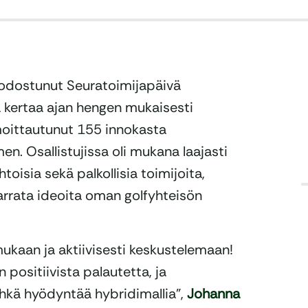
uodostunut Seuratoimijapäivä
ä kertaa ajan hengen mukaisesti
lmoittautunut 155 innokasta
n. Osallistujissa oli mukana laajasti
oisia sekä palkollisia toimijoita,
arrata ideoita oman golfyhteisön
mukaan ja aktiivisesti keskustelemaan!
 positiivista palautetta, ja
kä hyödyntää hybridimallia”,
Johanna