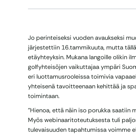
Jo perinteiseksi vuoden avaukseksi m
järjestettiin 16.tammikuuta, mutta täll
etäyhteyksin. Mukana langoille olikin i
golfyhteisöjen vaikuttajaa ympäri Suome
eri luottamusrooleissa toimivia vapaaeht
yhteisenä tavoitteenaan kehittää ja sp
toimintaan.
”Hienoa, että näin iso porukka saatiin 
Myös webinaaritoteutuksesta tuli paljon
tulevaisuuden tapahtumissa voimme eh