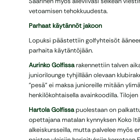
Saarinen myös alleviivasi selkeän viesti
vetoamisen tehokkuudesta.
Parhaat käytännöt jakoon
Lopuksi päästettiin golfyhteisöt ääneen
parhaita käytäntöjään.
Aurinko Golfissa
rakennettiin talven aika
juniorilounge tyhjillään olevaan klubir
”pesä” ei maksa junioreille mitään ylimä
henkilökohtaisella avainkoodilla. Tiloj
Hartola Golfissa
puolestaan on palkattu
opettajana matalan kynnyksen Koko It
alkeiskursseilla, mutta palvelee myös 
naisten yleisiin harjoituksiin kerrotaan