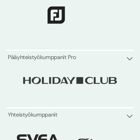
Pääyhteistyökumppanit Pro
Yhteistyökumppanit