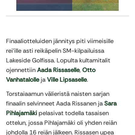
Finaaliotteluiden jännitys piti viimeisille
rei’ille asti reikäpelin SM-kilpailuissa
Lakeside Golfissa. Lopulta kultamitalit
ojennettiin
Aada Rissaselle
,
Otto
Vanhatalolle
ja
Ville Lipsaselle
.
Torstaiaamun välieristä naisten sarjan
finaalin selvinneet Aada Rissanen ja
Sara
Pihlajamäki
pelasivat todella tasaisen
ottelun, jossa Pihlajamäki oli yhden reiän
johdolla 16 reiän jälkeen. Rissasen upea