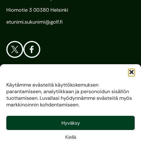
Hiomotie 3 00380 Helsinki
etunimi.sukunimi@golf.fi
Aloita Golf
Käytämme evästeitä käyttökokemuksen
parantamiseen, analytiikkaan ja personoidun sisällön
Liitto
tuottamiseen. Luvallasi hyödynnämme evästeitä myös
markkinoinnin kohdentamiseen.
Kilpagolf
Hyväksy
Kiellä