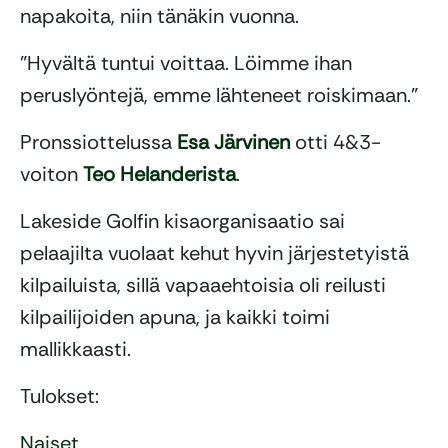
napakoita, niin tänäkin vuonna.
”Hyvältä tuntui voittaa. Löimme ihan
peruslyöntejä, emme lähteneet roiskimaan.”
Pronssiottelussa
Esa Järvinen
otti 4&3-
voiton
Teo Helanderista
.
Lakeside Golfin kisaorganisaatio sai
pelaajilta vuolaat kehut hyvin järjestetyistä
kilpailuista, sillä vapaaehtoisia oli reilusti
kilpailijoiden apuna, ja kaikki toimi
mallikkaasti.
Tulokset:
Naiset