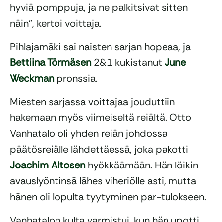
hyviä pomppuja, ja ne palkitsivat sitten
näin”, kertoi voittaja.
Pihlajamäki sai naisten sarjan hopeaa, ja
Bettiina Törmäsen
2&1 kukistanut
June
Weckman
pronssia.
Miesten sarjassa voittajaa jouduttiin
hakemaan myös viimeiseltä reiältä. Otto
Vanhatalo oli yhden reiän johdossa
päätösreiälle lähdettäessä, joka pakotti
Joachim Altosen
hyökkäämään. Hän löikin
avauslyöntinsä lähes viheriölle asti, mutta
hänen oli lopulta tyytyminen par-tulokseen.
Vanhatalon kulta varmistui, kun hän upotti