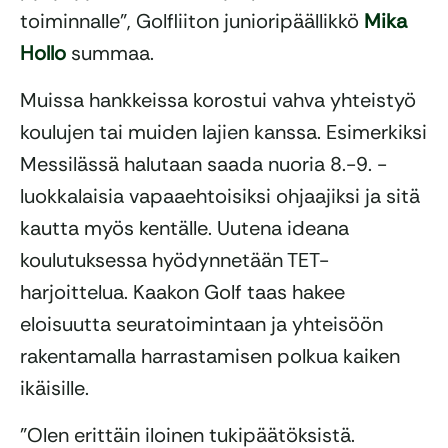
toiminnalle”, Golfliiton junioripäällikkö
Mika
Hollo
summaa.
Muissa hankkeissa korostui vahva yhteistyö
koulujen tai muiden lajien kanssa. Esimerkiksi
Messilässä halutaan saada nuoria 8.-9. -
luokkalaisia vapaaehtoisiksi ohjaajiksi ja sitä
kautta myös kentälle. Uutena ideana
koulutuksessa hyödynnetään TET-
harjoittelua. Kaakon Golf taas hakee
eloisuutta seuratoimintaan ja yhteisöön
rakentamalla harrastamisen polkua kaiken
ikäisille.
”Olen erittäin iloinen tukipäätöksistä.