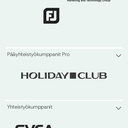
Pääyhteistyökumppanit Pro
Yhteistyökumppanit