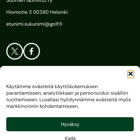
Suomen Golfliitto ry
Hiomotie 3 00380 Helsinki
etunimi.sukunimi@golf.fi
Aloita Golf
Käytämme evästeitä käyttökokemuksen
parantamiseen, analytiikkaan ja personoidun sisällön
Liitto
tuottamiseen. Luvallasi hyödynnämme evästeitä myös
markkinoinnin kohdentamiseen.
Kilpagolf
Hyväksy
Kiellä