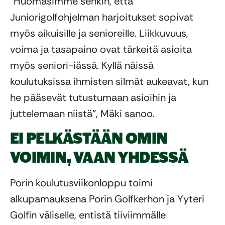
”Huomasimme senkin, että
Juniorigolfohjelman harjoitukset sopivat
myös aikuisille ja senioreille. Liikkuvuus,
voima ja tasapaino ovat tärkeitä asioita
myös seniori-iässä. Kyllä näissä
koulutuksissa ihmisten silmät aukeavat, kun
he pääsevät tutustumaan asioihin ja
juttelemaan niistä”, Mäki sanoo.
EI PELKÄSTÄÄN OMIN
VOIMIN, VAAN YHDESSÄ
Porin koulutusviikonloppu toimi
alkupamauksena Porin Golfkerhon ja Yyteri
Golfin väliselle, entistä tiiviimmälle