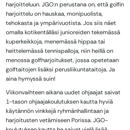
harjoitteluun. JGO:n perustana on, että golfin
harjoittelu on hauskaa, monipuolista,
tehokasta ja ympärivuotista. Jos siis näet
omalla kotikentälläsi junioreiden tekemässä
kuperkeikkoja, menemässä hippaa tai
heittelemässä tennispalloja, niin heillä on
menossa golfharjoitukset, jossa opetetaan
golftaitojen lisäksi perusliikuntataitoja. Ja
aina hymyssä suin!
Viikonvaihteen aikana uudet ohjaajat saivat
1-tason ohjaajakoulutuksen kautta hyviä
käytännön vinkkejä ryhmänhallintaan ja
harjoitusten vetämiseen Porissa. JGO-
koulutuksen kautta he saivat vielä lisää