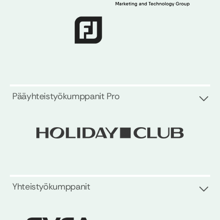
Pääyhteistyökumppanit Pro
Yhteistyökumppanit