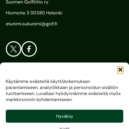
Suomen Golfliitto ry
Hiomotie 3 00380 Helsinki
etunimi.sukunimi@golf.fi
Aloita Golf
Käytämme evästeitä käyttökokemuksen
parantamiseen, analytiikkaan ja personoidun sisällön
Liitto
tuottamiseen. Luvallasi hyödynnämme evästeitä myös
markkinoinnin kohdentamiseen.
Kilpagolf
Hyväksy