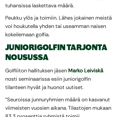
tuhansissa laskettava määrä.
Peukku ylös ja toimiin. Lähes jokainen meistä
voi houkutella yhden tai useamman naisen
kokeilemaan golfia.
JUNIORIGOLFIN TARJONTA
NOUSUSSA
Golfliiton hallituksen jäsen
Marko Leiviskä
nosti seminaarissa esiin juniorigolfin
tilanteen hyvät ja huonot uutiset.
”Seuroissa junnuryhmien määrä on kasvanut
viimeisten vuosien aikana. Tilastojen mukaan
83,3 prosenttia ryhmistä toimii