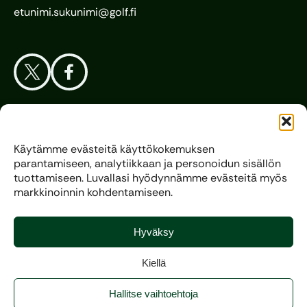
etunimi.sukunimi@golf.fi
Aloita Golf
Käytämme evästeitä käyttökokemuksen
parantamiseen, analytiikkaan ja personoidun sisällön
Liitto
tuottamiseen. Luvallasi hyödynnämme evästeitä myös
markkinoinnin kohdentamiseen.
Kilpagolf
Hyväksy
Kiellä
Copyright 2025, All rights reserved.
Hallitse vaihtoehtoja
Evästeasetukset